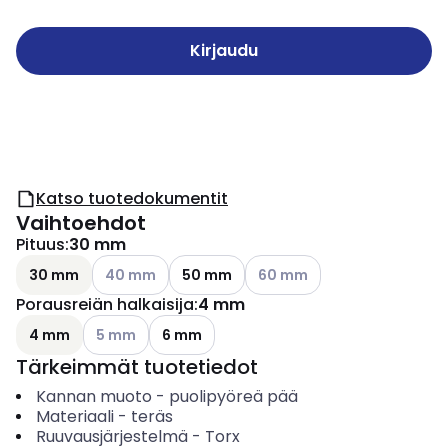
Kirjaudu
Katso tuotedokumentit
Vaihtoehdot
Pituus
:
30 mm
Katso käytettävissä olevat vaihtoehdot
Katso käytettävissä olevat v
30 mm
40 mm
50 mm
60 mm
Porausreiän halkaisija
:
4 mm
Katso käytettävissä olevat vaihtoehdot
4 mm
5 mm
6 mm
Tärkeimmät tuotetiedot
Kannan muoto
-
puolipyöreä pää
Materiaali
-
teräs
Ruuvausjärjestelmä
-
Torx