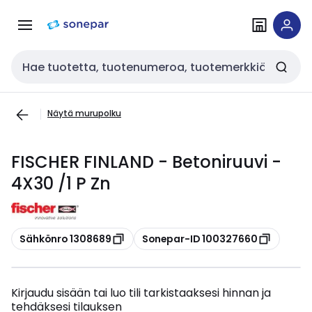
Siirry
Siirry
navigointiin
sisältöön
Haku
Näytä murupolku
FISCHER FINLAND - Betoniruuvi -
4X30 /1 P Zn
Kopioi
Kopioi
Sähkönro 1308689
Sonepar-ID 100327660
Kirjaudu sisään tai luo tili tarkistaaksesi hinnan ja
tehdäksesi tilauksen