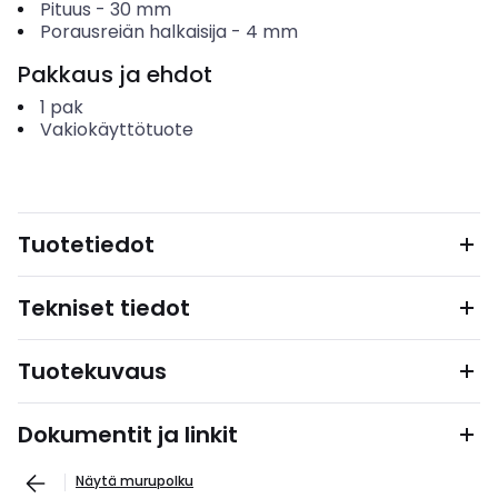
Pituus
-
30
mm
Porausreiän halkaisija
-
4
mm
Pakkaus ja ehdot
1
pak
Vakiokäyttötuote
Tuotetiedot
Tekniset tiedot
Tuotekuvaus
Dokumentit ja linkit
Näytä murupolku