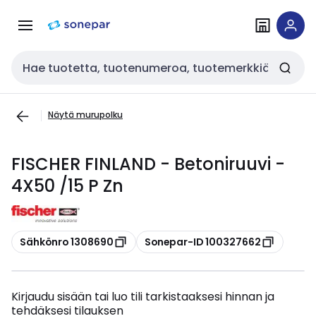
Siirry
Siirry
navigointiin
sisältöön
Haku
Näytä murupolku
FISCHER FINLAND - Betoniruuvi -
4X50 /15 P Zn
Kopioi
Kopioi
Sähkönro 1308690
Sonepar-ID 100327662
Kirjaudu sisään tai luo tili tarkistaaksesi hinnan ja
tehdäksesi tilauksen