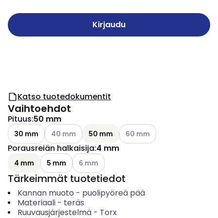
Kirjaudu
Katso tuotedokumentit
Vaihtoehdot
Pituus
:
50 mm
Katso käytettävissä olevat vaihtoehdot
Katso käytettävissä olevat v
30 mm
40 mm
50 mm
60 mm
Porausreiän halkaisija
:
4 mm
Katso käytettävissä olevat vaihtoehdot
4 mm
5 mm
6 mm
Tärkeimmät tuotetiedot
Kannan muoto
-
puolipyöreä pää
Materiaali
-
teräs
Ruuvausjärjestelmä
-
Torx