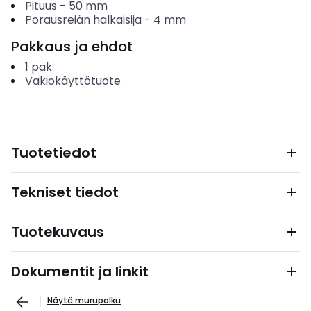
Pituus
-
50
mm
Porausreiän halkaisija
-
4
mm
Pakkaus ja ehdot
1
pak
Vakiokäyttötuote
Tuotetiedot
Tekniset tiedot
Tuotekuvaus
Dokumentit ja linkit
Näytä murupolku