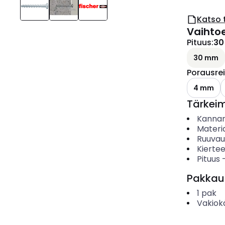
Katso 
Vaihto
Pituus
:
30
30 mm
Porausrei
K
4 mm
Tärkei
Kanna
Materia
Ruuvau
Kiertee
Pituus
Pakkau
1
pak
Vakiok