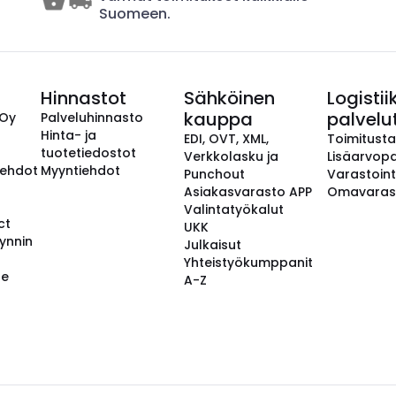
Suomeen.
Hinnastot
Sähköinen
Logistii
kauppa
palvelu
 Oy
Palveluhinnasto
Hinta- ja
EDI, OVT, XML,
Toimitust
tuotetiedostot
Verkkolasku ja
Lisäarvopa
aehdot
Myyntiehdot
Punchout
Varastoint
Asiakasvarasto APP
Omavaras
Valintatyökalut
ct
UKK
ynnin
Julkaisut
Yhteistyökumppanit
se
A-Z