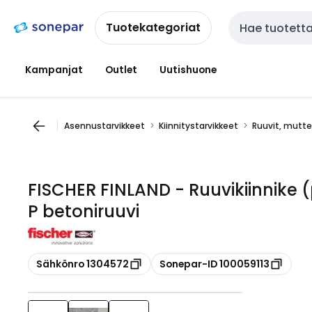
Siirry
Siirry
navigointiin
sisältöön
Tuotekategoriat
Haku
Kampanjat
Outlet
Uutishuone
Asennustarvikkeet
Kiinnitystarvikkeet
Ruuvit, mutter
FISCHER FINLAND - Ruuvikiinnike (
P betoniruuvi
Kopioi
Kopioi
Sähkönro 1304572
Sonepar-ID 100059113