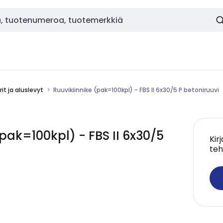
it ja aluslevyt
Ruuvikiinnike (pak=100kpl) - FBS II 6x30/5 P betoniruuvi
pak=100kpl) - FBS II 6x30/5
Kir
teh