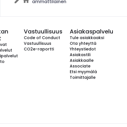
ammattilainen
kan
Vastuullisuus
Asiakaspalvelu
t
Code of Conduct
Tule asiakkaaksi
Vastuullisuus
Ota yhteyttä
avat
CO2e-raportti
Yhteystiedot
lvelut
Asiakastili
ipalvelut
Asiakkaalle
to
Associate
Etsi myymälä
Toimittajalle