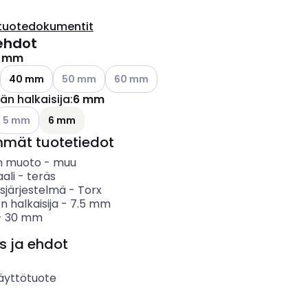
tuotedokumentit
ehdot
 mm
Katso käytettävissä olevat vaihtoehdot
Katso käytettävissä olevat vaihtoehdot
40 mm
50 mm
60 mm
än halkaisija
:
6 mm
atso käytettävissä olevat vaihtoehdot
5 mm
6 mm
mmät tuotetiedot
n muoto
-
muu
ali
-
teräs
sjärjestelmä
-
Torx
n halkaisija
-
7.5
mm
-
30
mm
s ja ehdot
äyttötuote