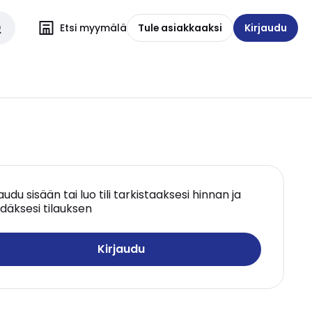
Etsi myymälä
Tule asiakkaaksi
Kirjaudu
jaudu sisään tai luo tili tarkistaaksesi hinnan ja
däksesi tilauksen
Kirjaudu