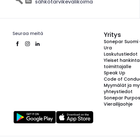
sähkötarvikevalikoima
Seuraa meitä
Yritys
Sonepar Suomi
Ura
Laskutustiedot
Yleiset hankint
toimittajalle
Speak Up
Code of Condu
Myymälät ja my
yhteystiedot
Sonepar Purpo
Vierailijaohje