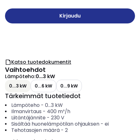
Kirjaudu
Katso tuotedokumentit
Vaihtoehdot
Lämpöteho
:
0...3 kW
0...3 kW
0...6 kW
0...9 kW
Tärkeimmät tuotetiedot
Lämpöteho
-
0...3
kW
Ilmanvirtaus
-
400
m³/h
Liitäntäjännite
-
230
V
Sisältää huonelämpötilan ohjauksen
-
ei
Tehotasojen määrä
-
2