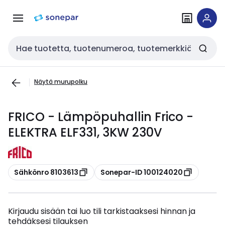
Siirry
Siirry
navigointiin
sisältöön
Haku
Näytä murupolku
FRICO - Lämpöpuhallin Frico -
ELEKTRA ELF331, 3KW 230V
Kopioi
Kopioi
Sähkönro 8103613
Sonepar-ID 100124020
Kirjaudu sisään tai luo tili tarkistaaksesi hinnan ja
tehdäksesi tilauksen