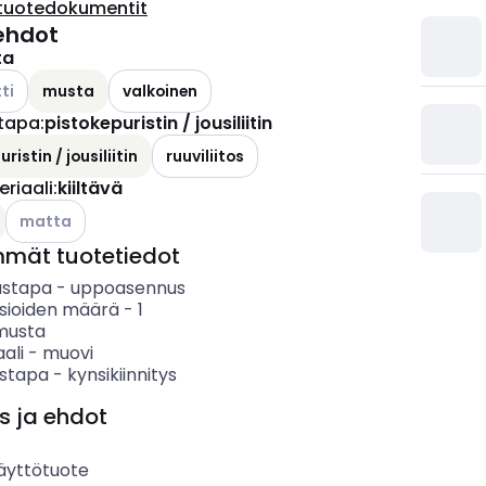
tuotedokumentit
ehdot
ta
ettävissä olevat vaihtoehdot
ti
musta
valkoinen
tapa
:
pistokepuristin / jousiliitin
ristin / jousiliitin
ruuviliitos
riaali
:
kiiltävä
Katso käytettävissä olevat vaihtoehdot
matta
mmät tuotetiedot
ustapa
-
uppoasennus
asioiden määrä
-
1
musta
ali
-
muovi
ystapa
-
kynsikiinnitys
s ja ehdot
äyttötuote