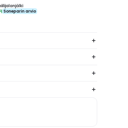
ilijalanjälki
eq
Soneparin arvio