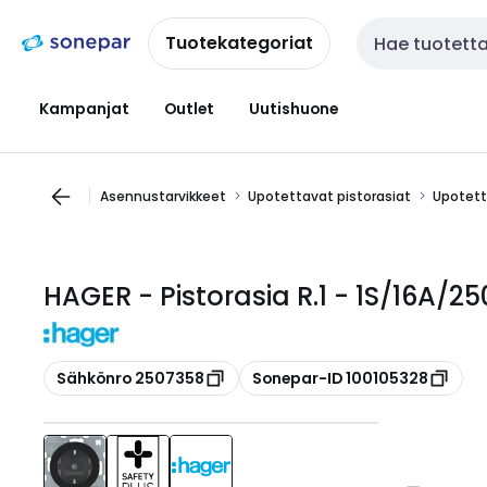
Siirry
Siirry
navigointiin
sisältöön
Tuotekategoriat
Haku
Kampanjat
Outlet
Uutishuone
Asennustarvikkeet
Upotettavat pistorasiat
Upotetta
HAGER - Pistorasia R.1 - 1S/16A/
Kopioi
Kopioi
Sähkönro 2507358
Sonepar-ID 100105328