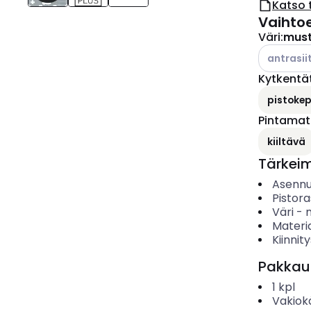
Katso 
Vaihto
Väri
:
mus
Katso käyt
antrasiit
Kytkentä
pistokepu
Pintamate
kiiltävä
Tärkei
Asenn
Pistor
Väri
-
Materia
Kiinnit
Pakkau
1
kpl
Vakiok