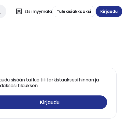
Etsi myymälä
Tule asiakkaaksi
Kirjaudu
jaudu sisään tai luo tili tarkistaaksesi hinnan ja
däksesi tilauksen
Kirjaudu