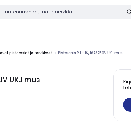
vat pistorasiat ja tarvikkeet
Pistorasia R.1 - 1S/16A/250V UKJ mus
250V UKJ mus
Kir
teh