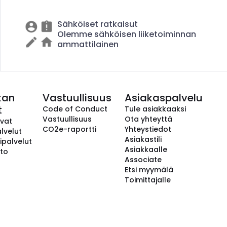
Sähköiset ratkaisut
Olemme sähköisen liiketoiminnan
ammattilainen
kan
Vastuullisuus
Asiakaspalvelu
t
Code of Conduct
Tule asiakkaaksi
Vastuullisuus
Ota yhteyttä
avat
CO2e-raportti
Yhteystiedot
lvelut
Asiakastili
ipalvelut
Asiakkaalle
to
Associate
Etsi myymälä
Toimittajalle