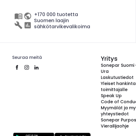
+170 000 tuotetta
Suomen laajin
sähkötarvikevalikoima
Seuraa meitä
Yritys
Sonepar Suomi
Ura
Laskutustiedot
Yleiset hankint
toimittajalle
Speak Up
Code of Condu
Myymälät ja my
yhteystiedot
Sonepar Purpo
Vierailijaohje