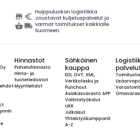
Huippuluokan logistiikka
Joustavat kuljetuspalvelut ja
varmat toimitukset kaikkialle
Suomeen.
Hinnastot
Sähköinen
Logistii
kauppa
palvelu
 Oy
Palveluhinnasto
Hinta- ja
EDI, OVT, XML,
Toimitust
tuotetiedostot
Verkkolasku ja
Lisäarvopa
aehdot
Myyntiehdot
Punchout
Varastoint
Asiakasvarasto APP
Omavaras
Valintatyökalut
ct
UKK
ynnin
Julkaisut
Yhteistyökumppanit
se
A-Z