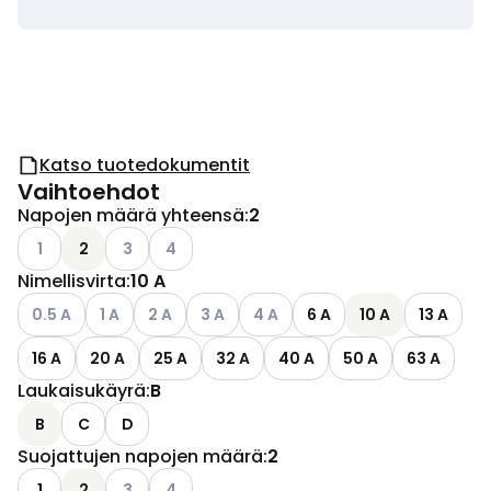
Katso tuotedokumentit
Vaihtoehdot
Napojen määrä yhteensä
:
2
Katso käytettävissä olevat vaihtoehdot
Katso käytettävissä olevat vaihtoehdot
Katso käytettävissä olevat vaihtoehdot
1
2
3
4
Nimellisvirta
:
10 A
Katso käytettävissä olevat vaihtoehdot
Katso käytettävissä olevat vaihtoehdot
Katso käytettävissä olevat vaihtoehdot
Katso käytettävissä olevat vaihtoehdot
Katso käytettävissä olevat vaih
0.5 A
1 A
2 A
3 A
4 A
6 A
10 A
13 A
16 A
20 A
25 A
32 A
40 A
50 A
63 A
Laukaisukäyrä
:
B
B
C
D
Suojattujen napojen määrä
:
2
Katso käytettävissä olevat vaihtoehdot
Katso käytettävissä olevat vaihtoehdot
1
2
3
4