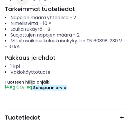
Tärkeimmät tuotetiedot
Napojen määrä yhteensä
-
2
Nimellisvirta
-
10
A
Laukaisukäyrä
-
B
Suojattujen napojen määrä
-
2
Mitoitusoikosulkulaukaisukyky Icn EN 60898, 230 V
-
10
kA
Pakkaus ja ehdot
1
kpl
Vakiokäyttötuote
Tuotteen hiilijalanjälki
14 Kg CO₂-eq
Soneparin arvio
Tuotetiedot