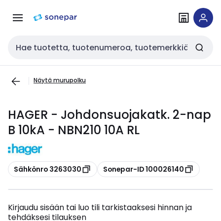
Siirry
Siirry
navigointiin
sisältöön
Haku
Näytä murupolku
HAGER - Johdonsuojakatk. 2-nap
B 10kA - NBN210 10A RL
Kopioi
Kopioi
Sähkönro 3263030
Sonepar-ID 100026140
Kirjaudu sisään tai luo tili tarkistaaksesi hinnan ja
tehdäksesi tilauksen