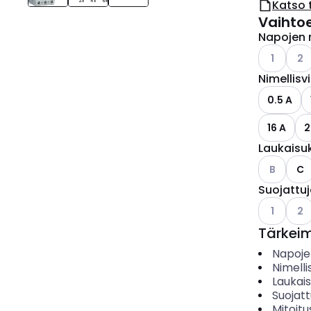
Katso 
Vaihto
Napojen 
Katso käyt
Kats
1
2
Nimellisv
0.5 A
16 A
2
Laukaisu
Katso käyt
B
C
Suojattu
Katso käyt
Kats
1
2
Tärkei
Napoje
Nimelli
Laukai
Suojat
Mitoitu