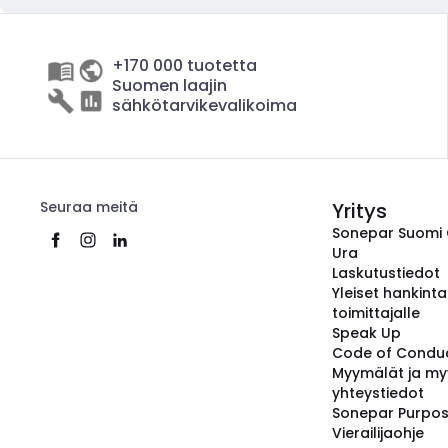
+170 000 tuotetta
Suomen laajin
sähkötarvikevalikoima
Seuraa meitä
Yritys
Sonepar Suomi
Ura
Laskutustiedot
Yleiset hankint
toimittajalle
Speak Up
Code of Condu
Myymälät ja my
yhteystiedot
Sonepar Purpo
Vierailijaohje