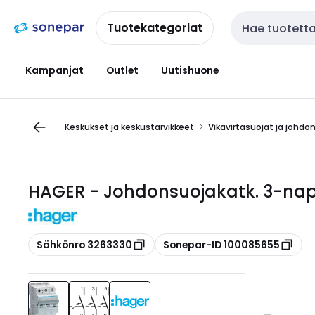
Siirry
Siirry
navigointiin
sisältöön
Tuotekategoriat
Haku
Kampanjat
Outlet
Uutishuone
Keskukset ja keskustarvikkeet
Vikavirtasuojat ja johdo
HAGER - Johdonsuojakatk. 3-nap
Kopioi
Kopioi
Sähkönro 3263330
Sonepar-ID 100085655