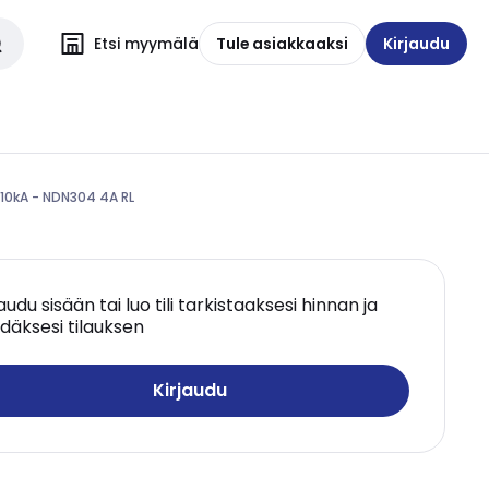
Etsi myymälä
Tule asiakkaaksi
Kirjaudu
10kA - NDN304 4A RL
jaudu sisään tai luo tili tarkistaaksesi hinnan ja
däksesi tilauksen
Kirjaudu