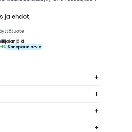
s ja ehdot
äyttötuote
ilijalanjälki
-eq
Soneparin arvio