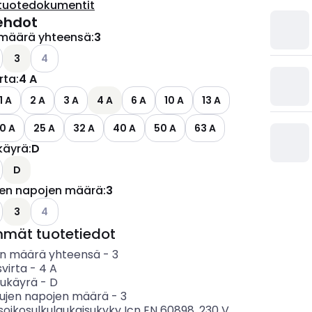
tuotedokumentit
ehdot
määrä yhteensä
:
3
ettävissä olevat vaihtoehdot
o käytettävissä olevat vaihtoehdot
Katso käytettävissä olevat vaihtoehdot
3
4
irta
:
4 A
1 A
2 A
3 A
4 A
6 A
10 A
13 A
0 A
25 A
32 A
40 A
50 A
63 A
käyrä
:
D
ettävissä olevat vaihtoehdot
D
jen napojen määrä
:
3
ettävissä olevat vaihtoehdot
o käytettävissä olevat vaihtoehdot
Katso käytettävissä olevat vaihtoehdot
3
4
mmät tuotetiedot
n määrä yhteensä
-
3
svirta
-
4
A
sukäyrä
-
D
tujen napojen määrä
-
3
soikosulkulaukaisukyky Icn EN 60898, 230 V