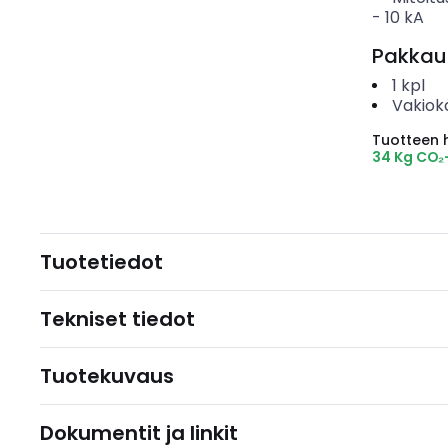
-
10
kA
Pakkau
1
kpl
Vakiok
Tuotteen hi
34 Kg CO₂
Tuotetiedot
Tekniset tiedot
Tuotekuvaus
Dokumentit ja linkit