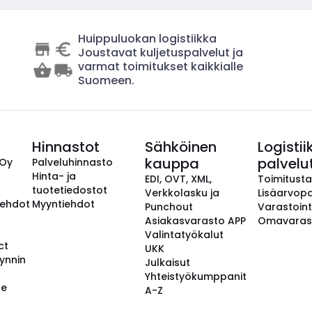
Huippuluokan logistiikka
Joustavat kuljetuspalvelut ja
varmat toimitukset kaikkialle
Suomeen.
Hinnastot
Sähköinen
Logistii
kauppa
palvelu
 Oy
Palveluhinnasto
Hinta- ja
EDI, OVT, XML,
Toimitust
tuotetiedostot
Verkkolasku ja
Lisäarvopa
aehdot
Myyntiehdot
Punchout
Varastoint
Asiakasvarasto APP
Omavaras
Valintatyökalut
ct
UKK
ynnin
Julkaisut
Yhteistyökumppanit
se
A-Z