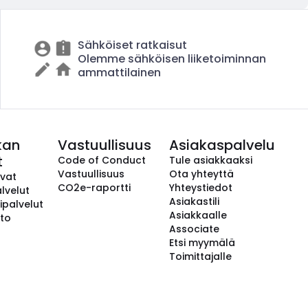
Sähköiset ratkaisut
Olemme sähköisen liiketoiminnan
ammattilainen
kan
Vastuullisuus
Asiakaspalvelu
t
Code of Conduct
Tule asiakkaaksi
Vastuullisuus
Ota yhteyttä
avat
CO2e-raportti
Yhteystiedot
lvelut
Asiakastili
ipalvelut
Asiakkaalle
to
Associate
Etsi myymälä
Toimittajalle