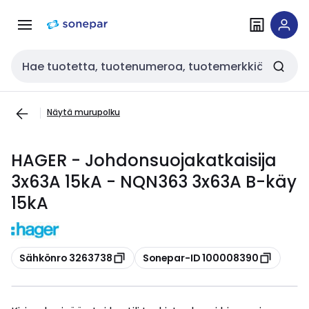
Siirry
Siirry
navigointiin
sisältöön
Haku
Näytä murupolku
HAGER - Johdonsuojakatkaisija
3x63A 15kA - NQN363 3x63A B-käy
15kA
Kopioi
Kopioi
Sähkönro 3263738
Sonepar-ID 100008390