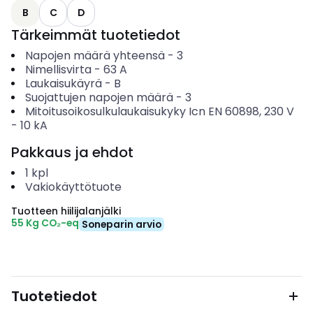
B
C
D
Tärkeimmät tuotetiedot
Napojen määrä yhteensä
-
3
Nimellisvirta
-
63
A
Laukaisukäyrä
-
B
Suojattujen napojen määrä
-
3
Mitoitusoikosulkulaukaisukyky Icn EN 60898, 230 V
-
10
kA
Pakkaus ja ehdot
1
kpl
Vakiokäyttötuote
Tuotteen hiilijalanjälki
55 Kg CO₂-eq
Soneparin arvio
Tuotetiedot