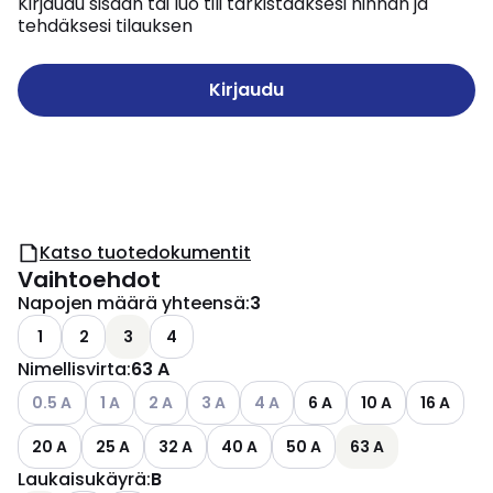
Kirjaudu sisään tai luo tili tarkistaaksesi hinnan ja
tehdäksesi tilauksen
Kirjaudu
Katso tuotedokumentit
Vaihtoehdot
Napojen määrä yhteensä
:
3
1
2
3
4
Nimellisvirta
:
63 A
Katso käytettävissä olevat vaihtoehdot
Katso käytettävissä olevat vaihtoehdot
Katso käytettävissä olevat vaihtoehdot
Katso käytettävissä olevat vaihtoehdot
Katso käytettävissä olevat vaih
0.5 A
1 A
2 A
3 A
4 A
6 A
10 A
16 A
20 A
25 A
32 A
40 A
50 A
63 A
Laukaisukäyrä
:
B