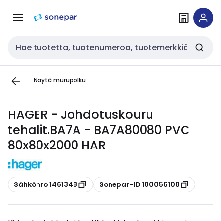
Siirry
Siirry
navigointiin
sisältöön
Haku
Näytä murupolku
HAGER - Johdotuskouru
tehalit.BA7A - BA7A80080 PVC
80x80x2000 HAR
Kopioi
Kopioi
Sähkönro 1461348
Sonepar-ID 100056108