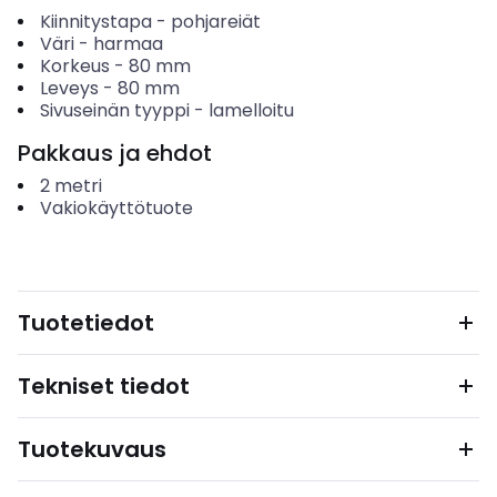
Kiinnitystapa
-
pohjareiät
Väri
-
harmaa
Korkeus
-
80
mm
Leveys
-
80
mm
Sivuseinän tyyppi
-
lamelloitu
Pakkaus ja ehdot
2
metri
Vakiokäyttötuote
Tuotetiedot
Tekniset tiedot
Tuotekuvaus