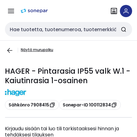
Siirry
Siirry
navigointiin
sisältöön
Haku
Näytä murupolku
HAGER - Pintarasia IP55 valk W.1 -
Kaiutinrasia 1-osainen
Kopioi
Kopioi
Sähkönro 7908415
Sonepar-ID 100112834
Kirjaudu sisään tai luo tili tarkistaaksesi hinnan ja
tehdäksesi tilauksen