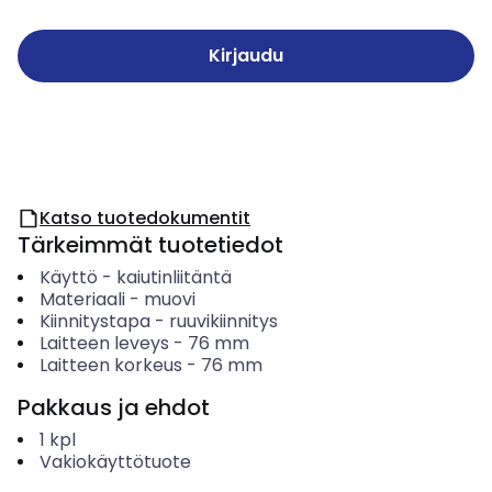
Kirjaudu
Katso tuotedokumentit
Tärkeimmät tuotetiedot
Käyttö
-
kaiutinliitäntä
Materiaali
-
muovi
Kiinnitystapa
-
ruuvikiinnitys
Laitteen leveys
-
76
mm
Laitteen korkeus
-
76
mm
Pakkaus ja ehdot
1
kpl
Vakiokäyttötuote