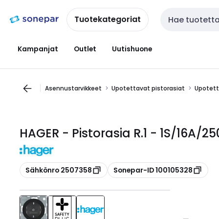
Siirry
Siirry
navigointiin
sisältöön
Tuotekategoriat
Haku
Kampanjat
Outlet
Uutishuone
Asennustarvikkeet
Upotettavat pistorasiat
Upotetta
HAGER - Pistorasia R.1 - 1S/16A/
Kopioi
Kopioi
Sähkönro 2507358
Sonepar-ID 100105328