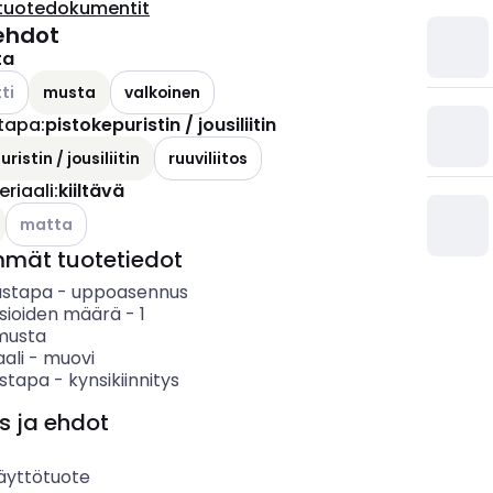
tuotedokumentit
ehdot
ta
ettävissä olevat vaihtoehdot
ti
musta
valkoinen
tapa
:
pistokepuristin / jousiliitin
ristin / jousiliitin
ruuviliitos
riaali
:
kiiltävä
Katso käytettävissä olevat vaihtoehdot
matta
mmät tuotetiedot
ustapa
-
uppoasennus
asioiden määrä
-
1
musta
ali
-
muovi
ystapa
-
kynsikiinnitys
s ja ehdot
äyttötuote