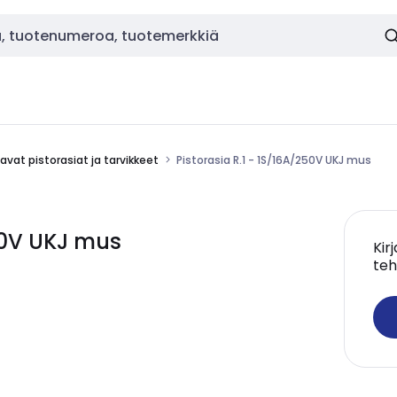
vat pistorasiat ja tarvikkeet
Pistorasia R.1 - 1S/16A/250V UKJ mus
250V UKJ mus
Kir
teh