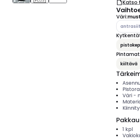
Katso 
Vaihto
Väri
:
mus
Katso käyt
antrasiit
Kytkentä
pistokepu
Pintamate
kiiltävä
Tärkei
Asenn
Pistor
Väri
-
Materia
Kiinnit
Pakkau
1
kpl
Vakiok