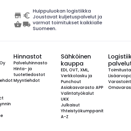
Huippuluokan logistiikka
Joustavat kuljetuspalvelut ja
varmat toimitukset kaikkialle
Suomeen.
Hinnastot
Sähköinen
Logistii
kauppa
palvelu
 Oy
Palveluhinnasto
Hinta- ja
EDI, OVT, XML,
Toimitust
tuotetiedostot
Verkkolasku ja
Lisäarvopa
aehdot
Myyntiehdot
Punchout
Varastoint
Asiakasvarasto APP
Omavaras
Valintatyökalut
ct
UKK
ynnin
Julkaisut
Yhteistyökumppanit
se
A-Z