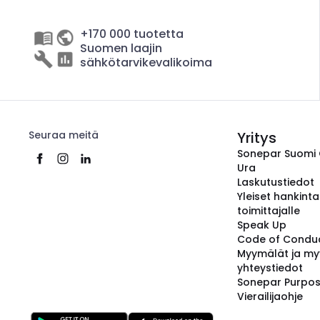
+170 000 tuotetta
Suomen laajin
sähkötarvikevalikoima
Seuraa meitä
Yritys
Sonepar Suomi
Ura
Laskutustiedot
Yleiset hankint
toimittajalle
Speak Up
Code of Condu
Myymälät ja my
yhteystiedot
Sonepar Purpo
Vierailijaohje