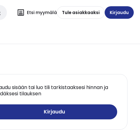
Etsi myymälä
Tule asiakkaaksi
Kirjaudu
jaudu sisään tai luo tili tarkistaaksesi hinnan ja
däksesi tilauksen
Kirjaudu