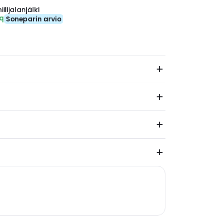
ilijalanjälki
eq
Soneparin arvio