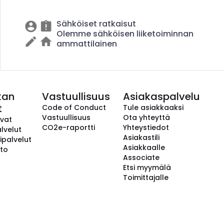
Sähköiset ratkaisut
Olemme sähköisen liiketoiminnan
ammattilainen
kan
Vastuullisuus
Asiakaspalvelu
t
Code of Conduct
Tule asiakkaaksi
Vastuullisuus
Ota yhteyttä
avat
CO2e-raportti
Yhteystiedot
lvelut
Asiakastili
ipalvelut
Asiakkaalle
to
Associate
Etsi myymälä
Toimittajalle