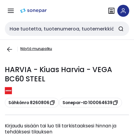
Siirry
Siirry
navigointiin
sisältöön
Haku
Näytä murupolku
HARVIA - Kiuas Harvia - VEGA
BC60 STEEL
Kopioi
Kopioi
Sähkönro 8260806
Sonepar-ID 100064639
Kirjaudu sisään tai luo tili tarkistaaksesi hinnan ja
tehdäksesi tilauksen