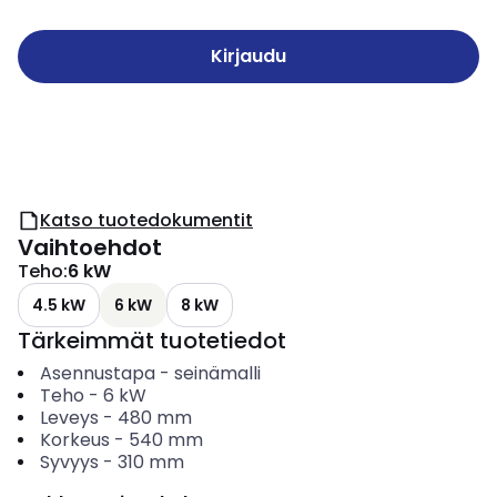
Kirjaudu
Katso tuotedokumentit
Vaihtoehdot
Teho
:
6 kW
4.5 kW
6 kW
8 kW
Tärkeimmät tuotetiedot
Asennustapa
-
seinämalli
Teho
-
6
kW
Leveys
-
480
mm
Korkeus
-
540
mm
Syvyys
-
310
mm