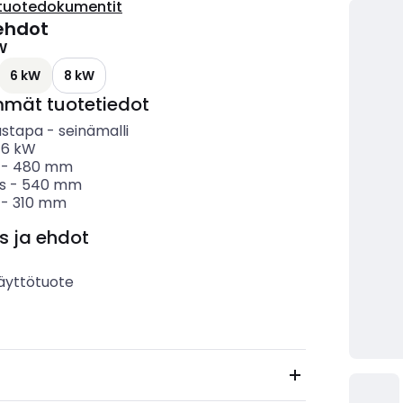
tuotedokumentit
ehdot
W
6 kW
8 kW
mmät tuotetiedot
ustapa
-
seinämalli
-
6
kW
-
480
mm
s
-
540
mm
-
310
mm
s ja ehdot
äyttötuote