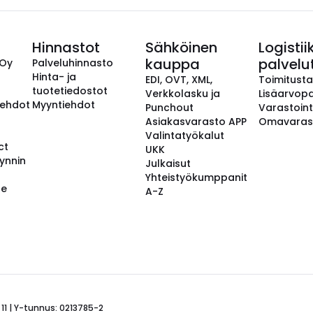
Hinnastot
Sähköinen
Logistii
kauppa
palvelu
 Oy
Palveluhinnasto
Hinta- ja
EDI, OVT, XML,
Toimitust
tuotetiedostot
Verkkolasku ja
Lisäarvopa
aehdot
Myyntiehdot
Punchout
Varastoint
Asiakasvarasto APP
Omavaras
Valintatyökalut
ct
UKK
ynnin
Julkaisut
Yhteistyökumppanit
se
A-Z
 11 | Y-tunnus: 0213785-2