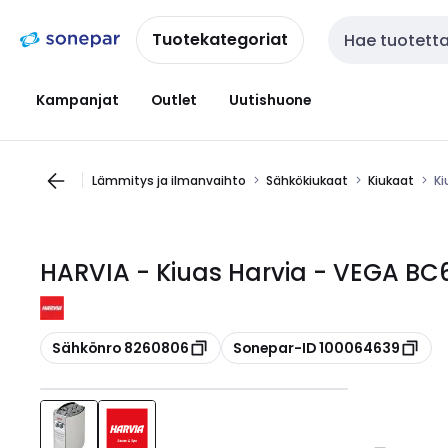
Siirry
Siirry
navigointiin
sisältöön
Tuotekategoriat
Haku
Kampanjat
Outlet
Uutishuone
Lämmitys ja ilmanvaihto
Sähkökiukaat
Kiukaat
Ki
HARVIA - Kiuas Harvia - VEGA BC
Kopioi
Kopioi
Sähkönro 8260806
Sonepar-ID 100064639