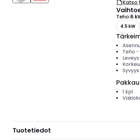
Katso 
Vaihto
Teho
:
6 k
4.5 kW
Tärkei
Asenn
Teho
Leveys
Korkeu
Syvyys
Pakkau
1
kpl
Vakiok
Tuotetiedot