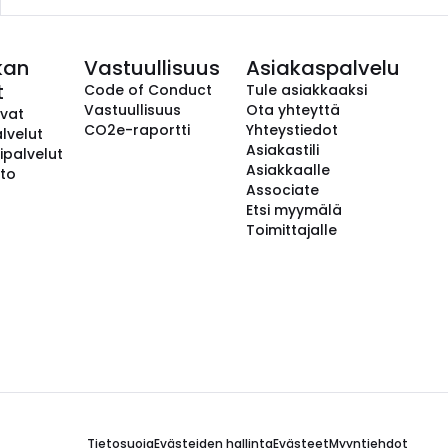
kan
Vastuullisuus
Asiakaspalvelu
t
Code of Conduct
Tule asiakkaaksi
Vastuullisuus
Ota yhteyttä
avat
CO2e-raportti
Yhteystiedot
lvelut
Asiakastili
ipalvelut
Asiakkaalle
to
Associate
Etsi myymälä
Toimittajalle
Tietosuoja
Evästeiden hallinta
Evästeet
Myyntiehdot