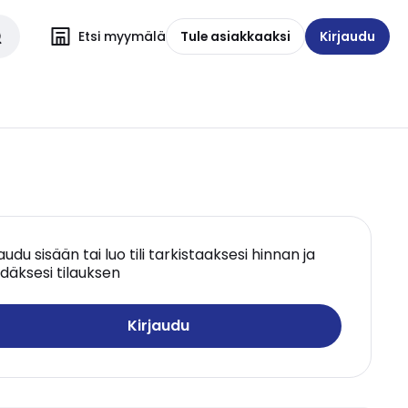
Etsi myymälä
Tule asiakkaaksi
Kirjaudu
jaudu sisään tai luo tili tarkistaaksesi hinnan ja
däksesi tilauksen
Kirjaudu