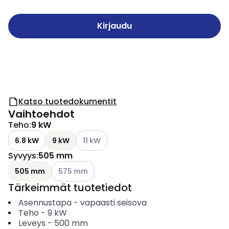
Kirjaudu
Katso tuotedokumentit
Vaihtoehdot
Teho
:
9 kW
Katso käytettävissä olevat vaihtoehdot
6.8 kW
9 kW
11 kW
Syvyys
:
505 mm
Katso käytettävissä olevat vaihtoehdot
505 mm
575 mm
Tärkeimmät tuotetiedot
Asennustapa
-
vapaasti seisova
Teho
-
9
kW
Leveys
-
500
mm