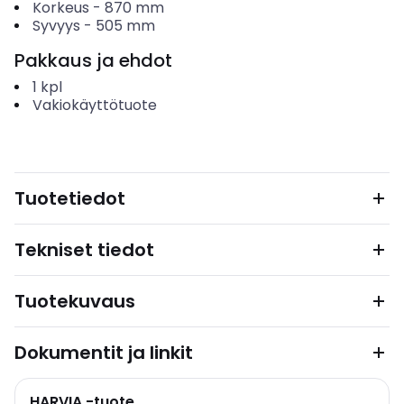
Korkeus
-
870
mm
Syvyys
-
505
mm
Pakkaus ja ehdot
1
kpl
Vakiokäyttötuote
Tuotetiedot
Tekniset tiedot
Tuotekuvaus
Dokumentit ja linkit
HARVIA -tuote