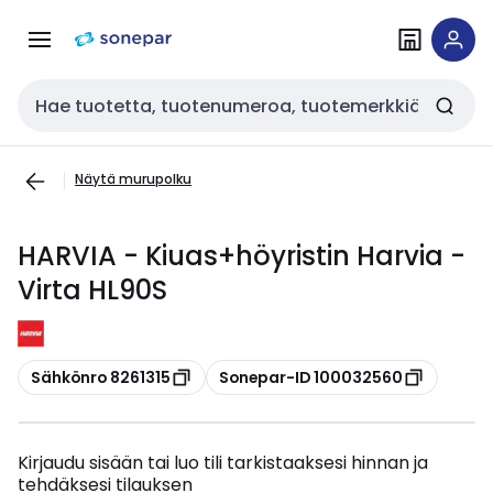
Siirry
Siirry
navigointiin
sisältöön
Haku
Näytä murupolku
HARVIA - Kiuas+höyristin Harvia -
Virta HL90S
Kopioi
Kopioi
Sähkönro 8261315
Sonepar-ID 100032560
Kirjaudu sisään tai luo tili tarkistaaksesi hinnan ja
tehdäksesi tilauksen