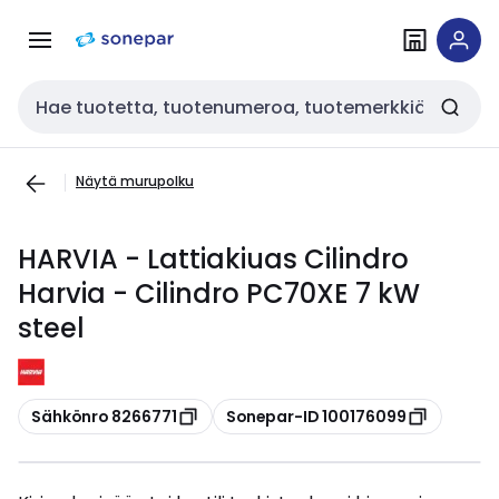
Siirry
Siirry
navigointiin
sisältöön
Haku
Näytä murupolku
HARVIA - Lattiakiuas Cilindro
Harvia - Cilindro PC70XE 7 kW
steel
Kopioi
Kopioi
Sähkönro 8266771
Sonepar-ID 100176099