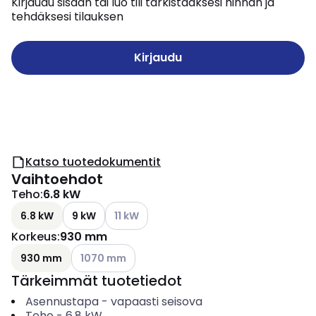
Kirjaudu sisään tai luo tili tarkistaaksesi hinnan ja
tehdäksesi tilauksen
Kirjaudu
Katso tuotedokumentit
Vaihtoehdot
Teho
:
6.8 kW
Katso käytettävissä olevat vaihtoehdot
6.8 kW
9 kW
11 kW
Korkeus
:
930 mm
Katso käytettävissä olevat vaihtoehdot
930 mm
1070 mm
Tärkeimmät tuotetiedot
Asennustapa
-
vapaasti seisova
Teho
-
6.8
kW