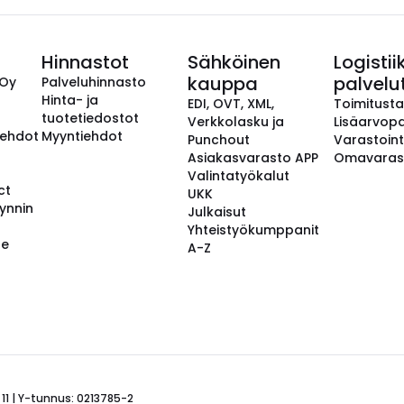
Hinnastot
Sähköinen
Logistii
kauppa
palvelu
 Oy
Palveluhinnasto
Hinta- ja
EDI, OVT, XML,
Toimitust
tuotetiedostot
Verkkolasku ja
Lisäarvopa
aehdot
Myyntiehdot
Punchout
Varastoint
Asiakasvarasto APP
Omavaras
Valintatyökalut
ct
UKK
ynnin
Julkaisut
Yhteistyökumppanit
se
A-Z
 11 | Y-tunnus: 0213785-2