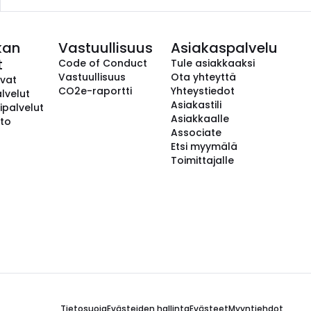
kan
Vastuullisuus
Asiakaspalvelu
t
Code of Conduct
Tule asiakkaaksi
Vastuullisuus
Ota yhteyttä
avat
CO2e-raportti
Yhteystiedot
lvelut
Asiakastili
ipalvelut
Asiakkaalle
to
Associate
Etsi myymälä
Toimittajalle
Tietosuoja
Evästeiden hallinta
Evästeet
Myyntiehdot