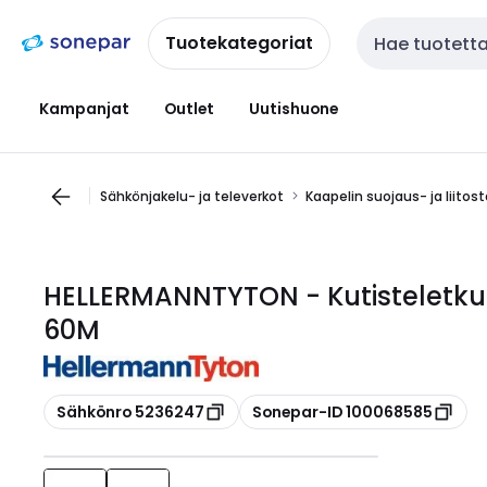
Siirry
Siirry
navigointiin
sisältöön
Tuotekategoriat
Haku
Kampanjat
Outlet
Uutishuone
Sähkönjakelu- ja televerkot
Kaapelin suojaus- ja liitos
HELLERMANNTYTON - Kutisteletku 2:
60M
Kopioi
Kopioi
Sähkönro 5236247
Sonepar-ID 100068585