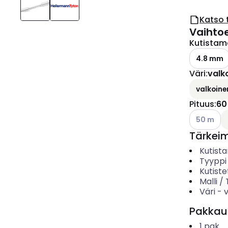
Katso 
Vaihto
Kutistama
4.8 mm
Väri
:
valk
valkoine
Pituus
:
60
Katso käyt
50 m
Tärkei
Kutista
Tyyppi
Kutiste
Malli /
Väri
-
Pakkau
1
pak