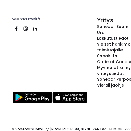
Seuraa meitä
Yritys
Sonepar Suomi
Ura
Laskutustiedot
Yleiset hankint
toimittajalle
Speak Up
Code of Condu
Myymälät ja my
yhteystiedot
Sonepar Purpo
Vierailijaohje
© Sonepar Suomi Oy | Ritakuja 2, PL 88, 01740 VANTAA | Puh. 010 283