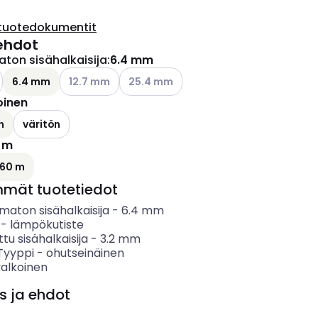
tuotedokumentit
ehdot
ton sisähalkaisija
:
6.4 mm
Katso käytettävissä olevat vaihtoehdot
Katso käytettävissä olevat vaihtoehdot
6.4 mm
12.7 mm
25.4 mm
oinen
n
väritön
 m
ettävissä olevat vaihtoehdot
60 m
mmät tuotetiedot
maton sisähalkaisija
-
6.4
mm
-
lämpökutiste
ttu sisähalkaisija
-
3.2
mm
 Tyyppi
-
ohutseinäinen
valkoinen
s ja ehdot