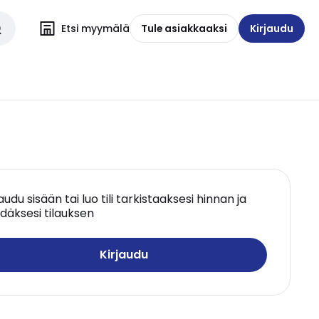
Etsi myymälä
Tule asiakkaaksi
Kirjaudu
jaudu sisään tai luo tili tarkistaaksesi hinnan ja
däksesi tilauksen
Kirjaudu