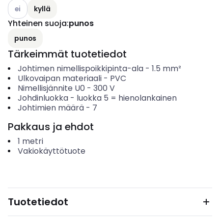
Katso käytettävissä olevat vaihtoehdot
ei
kyllä
Yhteinen suoja
:
punos
punos
Tärkeimmät tuotetiedot
Johtimen nimellispoikkipinta-ala
-
1.5
mm²
Ulkovaipan materiaali
-
PVC
Nimellisjännite U0
-
300
V
Johdinluokka
-
luokka 5 = hienolankainen
Johtimien määrä
-
7
Pakkaus ja ehdot
1
metri
Vakiokäyttötuote
Tuotetiedot