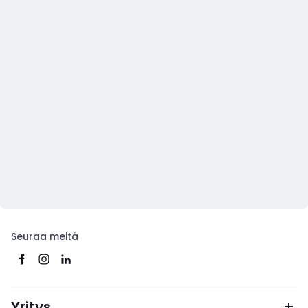
Seuraa meitä
Yritys