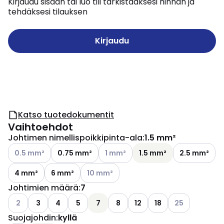
Kirjaudu sisään tai luo tili tarkistaaksesi hinnan ja
tehdäksesi tilauksen
Kirjaudu
Katso tuotedokumentit
Vaihtoehdot
Johtimen nimellispoikkipinta-ala
:
1.5 mm²
Katso käytettävissä olevat vaihtoehdot
Katso käytettävissä olevat vaihtoe
0.5 mm²
0.75 mm²
1 mm²
1.5 mm²
2.5 mm²
Katso käytettävissä olevat vaihtoehdot
4 mm²
6 mm²
10 mm²
Johtimien määrä
:
7
Katso käytettävissä olevat vaihtoehdot
Katso käytettäv
2
3
4
5
7
8
12
18
25
Suojajohdin
:
kyllä