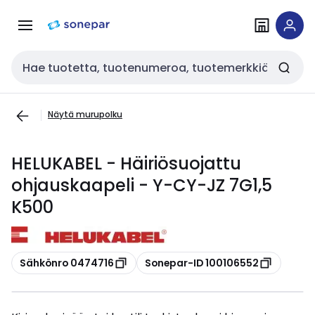
Siirry
Siirry
navigointiin
sisältöön
Haku
Näytä murupolku
HELUKABEL - Häiriösuojattu
ohjauskaapeli - Y-CY-JZ 7G1,5
K500
Kopioi
Kopioi
Sähkönro 0474716
Sonepar-ID 100106552