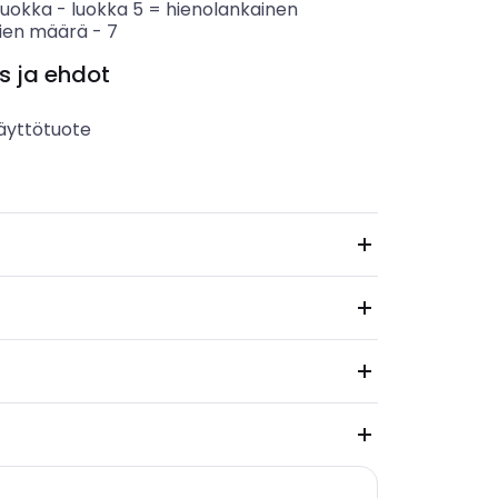
luokka
-
luokka 5 = hienolankainen
ien määrä
-
7
s ja ehdot
äyttötuote