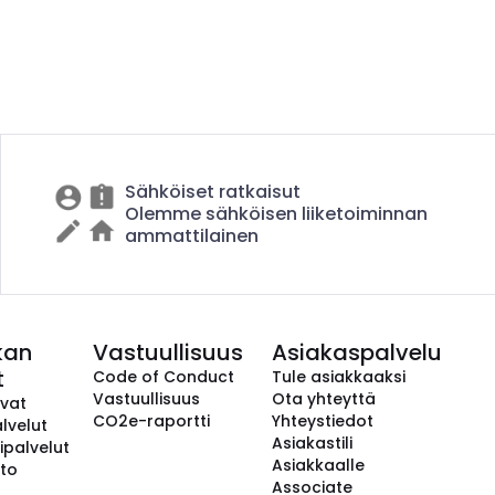
Sähköiset ratkaisut
Olemme sähköisen liiketoiminnan
ammattilainen
kan
Vastuullisuus
Asiakaspalvelu
t
Code of Conduct
Tule asiakkaaksi
Vastuullisuus
Ota yhteyttä
avat
CO2e-raportti
Yhteystiedot
lvelut
Asiakastili
ipalvelut
Asiakkaalle
to
Associate