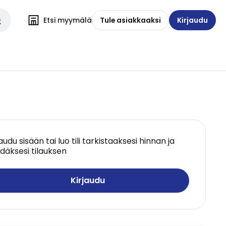
Etsi myymälä
Tule asiakkaaksi
Kirjaudu
jaudu sisään tai luo tili tarkistaaksesi hinnan ja
däksesi tilauksen
Kirjaudu