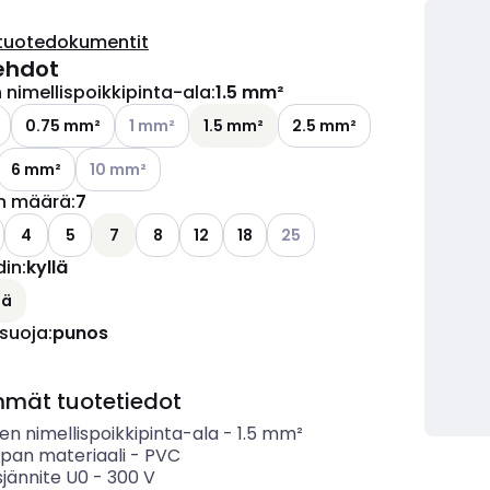
tuotedokumentit
ehdot
nimellispoikkipinta-ala
:
1.5 mm²
ettävissä olevat vaihtoehdot
Katso käytettävissä olevat vaihtoehdot
0.75 mm²
1 mm²
1.5 mm²
2.5 mm²
Katso käytettävissä olevat vaihtoehdot
6 mm²
10 mm²
n määrä
:
7
ettävissä olevat vaihtoehdot
Katso käytettävissä olevat v
4
5
7
8
12
18
25
din
:
kyllä
ettävissä olevat vaihtoehdot
lä
 suoja
:
punos
mmät tuotetiedot
n nimellispoikkipinta-ala
-
1.5
mm²
ipan materiaali
-
PVC
sjännite U0
-
300
V