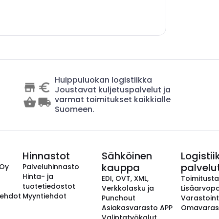
Huippuluokan logistiikka
Joustavat kuljetuspalvelut ja
varmat toimitukset kaikkialle
Suomeen.
Hinnastot
Sähköinen
Logistii
kauppa
palvelu
 Oy
Palveluhinnasto
Hinta- ja
EDI, OVT, XML,
Toimitust
tuotetiedostot
Verkkolasku ja
Lisäarvopa
aehdot
Myyntiehdot
Punchout
Varastoint
Asiakasvarasto APP
Omavaras
Valintatyökalut