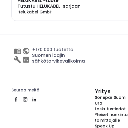
HELUKABEL -tuote
Tutustu HELUKABEL-sarjaan
Helukabel GmbH
+170 000 tuotetta
Suomen laajin
sähkötarvikevalikoima
Seuraa meitä
Yritys
Sonepar Suomi
Ura
Laskutustiedot
Yleiset hankint
toimittajalle
Speak Up