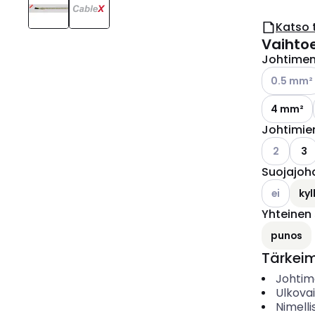
Katso 
Vaihto
Johtimen 
Katso käyt
0.5 mm²
4 mm²
Johtimie
Katso käyt
2
3
Suojajoh
Katso käyt
ei
kyl
Yhteinen
punos
Tärkei
Johtime
Ulkova
Nimelli