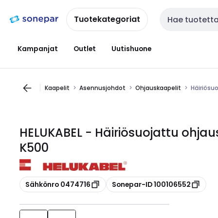
Siirry
Siirry
navigointiin
sisältöön
Tuotekategoriat
Haku
Kampanjat
Outlet
Uutishuone
Kaapelit
Asennusjohdot
Ohjauskaapelit
Häiriösu
HELUKABEL - Häiriösuojattu ohjau
K500
Kopioi
Kopioi
Sähkönro 0474716
Sonepar-ID 100106552