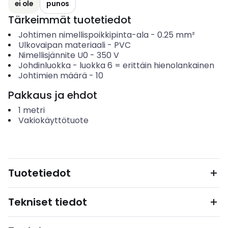
ei ole
punos
Tärkeimmät tuotetiedot
Johtimen nimellispoikkipinta-ala
-
0.25
mm²
Ulkovaipan materiaali
-
PVC
Nimellisjännite U0
-
350
V
Johdinluokka
-
luokka 6 = erittäin hienolankainen
Johtimien määrä
-
10
Pakkaus ja ehdot
1
metri
Vakiokäyttötuote
Tuotetiedot
Tekniset tiedot