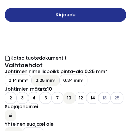
Kirjaudu
Katso tuotedokumentit
Vaihtoehdot
Johtimen nimellispoikkipinta-ala
:
0.25 mm²
0.14 mm²
0.25 mm²
0.34 mm²
Johtimien määrä
:
10
Katso käytettäv
Katso käy
2
3
4
5
7
10
12
14
18
25
Suojajohdin
:
ei
ei
Yhteinen suoja
:
ei ole