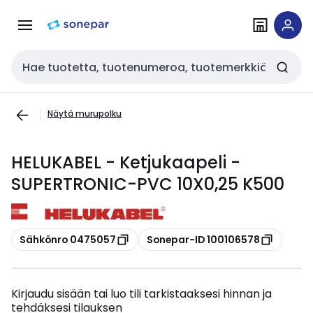
Siirry
Siirry
navigointiin
sisältöön
Haku
Näytä murupolku
HELUKABEL - Ketjukaapeli -
SUPERTRONIC-PVC 10X0,25 K500
Kopioi
Kopioi
Sähkönro 0475057
Sonepar-ID 100106578
Kirjaudu sisään tai luo tili tarkistaaksesi hinnan ja
tehdäksesi tilauksen