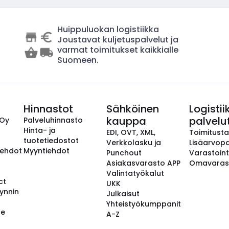
Huippuluokan logistiikka
Joustavat kuljetuspalvelut ja
varmat toimitukset kaikkialle
Suomeen.
Hinnastot
Sähköinen
Logistii
kauppa
palvelu
 Oy
Palveluhinnasto
Hinta- ja
EDI, OVT, XML,
Toimitust
tuotetiedostot
Verkkolasku ja
Lisäarvopa
aehdot
Myyntiehdot
Punchout
Varastoint
Asiakasvarasto APP
Omavaras
Valintatyökalut
ct
UKK
ynnin
Julkaisut
Yhteistyökumppanit
se
A-Z