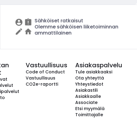
Sähköiset ratkaisut
Olemme sähköisen liiketoiminnan
ammattilainen
kan
Vastuullisuus
Asiakaspalvelu
t
Code of Conduct
Tule asiakkaaksi
Vastuullisuus
Ota yhteyttä
avat
CO2e-raportti
Yhteystiedot
lvelut
Asiakastili
ipalvelut
Asiakkaalle
to
Associate
Etsi myymälä
Toimittajalle