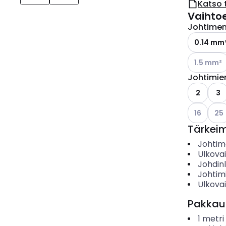
Katso 
Vaihto
Johtimen 
0.14 mm
Katso käyt
1.5 mm²
Johtimie
2
3
Katso käyt
Kats
16
25
Tärkei
Johtime
Ulkova
Johdin
Johtim
Ulkovai
Pakkau
1
metri