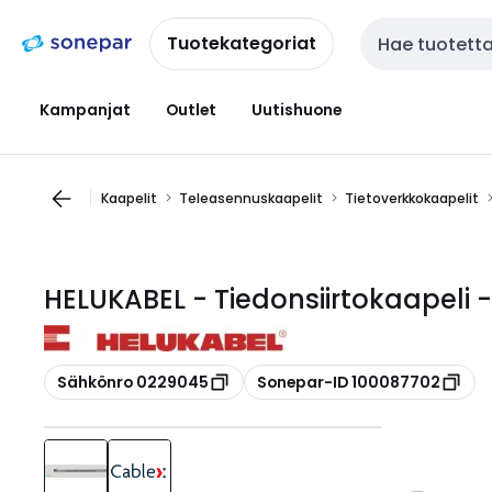
Siirry
Siirry
navigointiin
sisältöön
Tuotekategoriat
Haku
Kampanjat
Outlet
Uutishuone
Kaapelit
Teleasennuskaapelit
Tietoverkkokaapelit
HELUKABEL - Tiedonsiirtokaapeli -
Kopioi
Kopioi
Sähkönro 0229045
Sonepar-ID 100087702