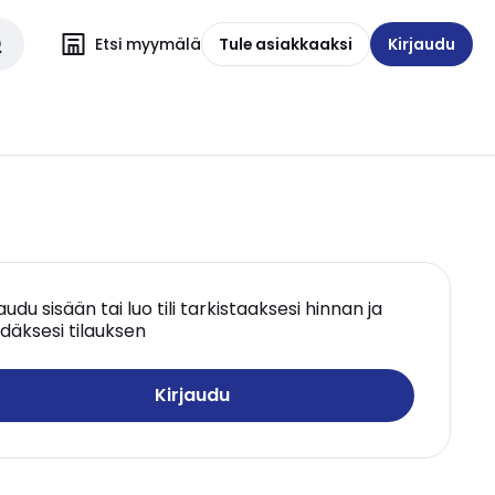
Etsi myymälä
Tule asiakkaaksi
Kirjaudu
jaudu sisään tai luo tili tarkistaaksesi hinnan ja
däksesi tilauksen
Kirjaudu