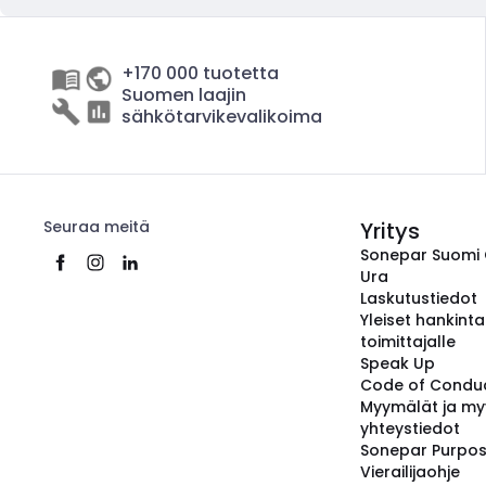
+170 000 tuotetta
Suomen laajin
sähkötarvikevalikoima
Seuraa meitä
Yritys
Sonepar Suomi
Ura
Laskutustiedot
Yleiset hankint
toimittajalle
Speak Up
Code of Condu
Myymälät ja my
yhteystiedot
Sonepar Purpo
Vierailijaohje