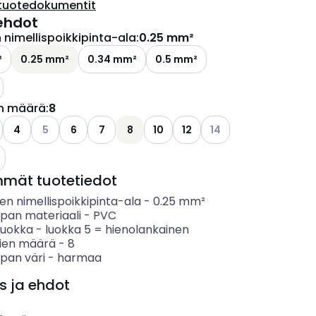
tuotedokumentit
ehdot
nimellispoikkipinta-ala
:
0.25 mm²
²
0.25 mm²
0.34 mm²
0.5 mm²
ettävissä olevat vaihtoehdot
n määrä
:
8
Katso käytettävissä olevat vaihtoehdot
Katso käytettävissä ol
4
5
6
7
8
10
12
14
ettävissä olevat vaihtoehdot
o käytettävissä olevat vaihtoehdot
mmät tuotetiedot
n nimellispoikkipinta-ala
-
0.25
mm²
ipan materiaali
-
PVC
luokka
-
luokka 5 = hienolankainen
ien määrä
-
8
pan väri
-
harmaa
s ja ehdot