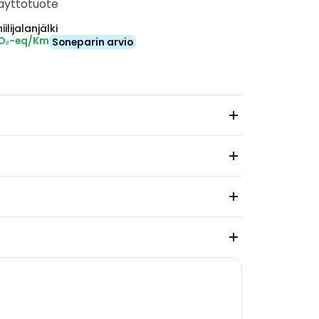
äyttötuote
ilijalanjälki
CO₂-eq/Km
Soneparin arvio