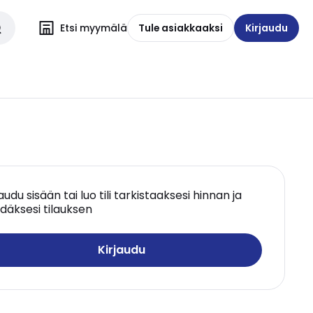
Etsi myymälä
Tule asiakkaaksi
Kirjaudu
jaudu sisään tai luo tili tarkistaaksesi hinnan ja
däksesi tilauksen
Kirjaudu