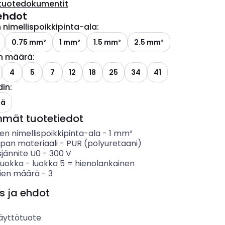
tuotedokumentit
ehdot
nimellispoikkipinta-ala
:
0.75 mm²
1 mm²
1.5 mm²
2.5 mm²
n määrä
:
ettävissä olevat vaihtoehdot
4
5
7
12
18
25
34
41
din
:
ettävissä olevat vaihtoehdot
lä
mmät tuotetiedot
n nimellispoikkipinta-ala
-
1
mm²
ipan materiaali
-
PUR (polyuretaani)
sjännite U0
-
300
V
luokka
-
luokka 5 = hienolankainen
ien määrä
-
3
s ja ehdot
äyttötuote