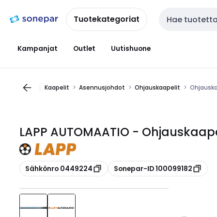
Siirry
Siirry
navigointiin
sisältöön
Tuotekategoriat
Haku
Kampanjat
Outlet
Uutishuone
Kaapelit
Asennusjohdot
Ohjauskaapelit
Ohjauska
LAPP AUTOMAATIO - Ohjauskaapel
Kopioi
Kopioi
Sähkönro 0449224
Sonepar-ID 100099182