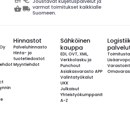
Joustavat kuljetuspalvelut ja
varmat toimitukset kaikkialle
Suomeen.
Hinnastot
Sähköinen
Logistii
kauppa
palvelu
 Oy
Palveluhinnasto
Hinta- ja
EDI, OVT, XML,
Toimitust
tuotetiedostot
Verkkolasku ja
Lisäarvopa
aehdot
Myyntiehdot
Punchout
Varastoint
Asiakasvarasto APP
Omavaras
Valintatyökalut
ct
UKK
ynnin
Julkaisut
Yhteistyökumppanit
se
A-Z