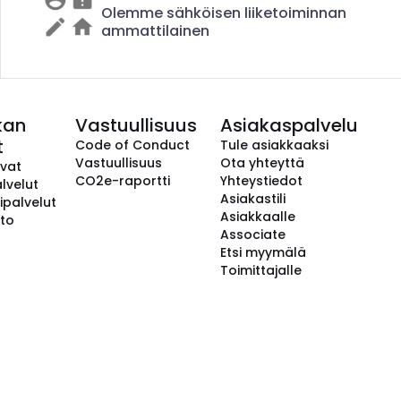
Olemme sähköisen liiketoiminnan
ammattilainen
kan
Vastuullisuus
Asiakaspalvelu
t
Code of Conduct
Tule asiakkaaksi
Vastuullisuus
Ota yhteyttä
avat
CO2e-raportti
Yhteystiedot
lvelut
Asiakastili
ipalvelut
Asiakkaalle
to
Associate
Etsi myymälä
Toimittajalle