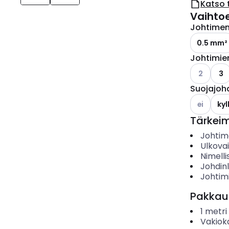
Katso 
Vaihto
Johtimen 
0.5 mm²
Johtimie
Katso käyt
2
3
Suojajoh
Katso käyt
ei
kyl
Tärkei
Johtime
Ulkova
Nimelli
Johdin
Johtim
Pakkau
1
metri
Vakiok