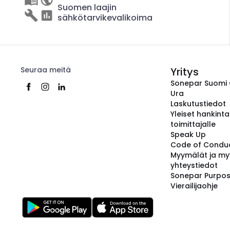
Suomen laajin
sähkötarvikevalikoima
Seuraa meitä
Yritys
Sonepar Suomi
Ura
Laskutustiedot
Yleiset hankint
toimittajalle
Speak Up
Code of Condu
Myymälät ja my
yhteystiedot
Sonepar Purpo
Vierailijaohje