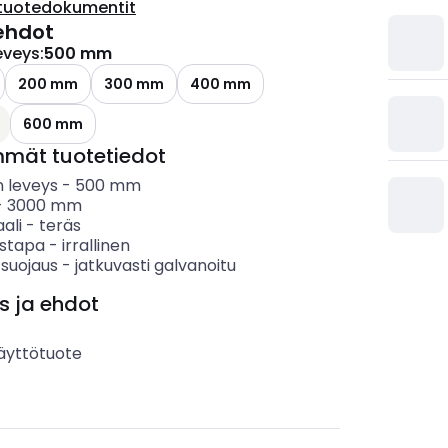
tuotedokumentit
ehdot
eveys
:
500 mm
200 mm
300 mm
400 mm
600 mm
mmät tuotetiedot
 leveys
-
500
mm
-
3000
mm
ali
-
teräs
ystapa
-
irrallinen
 suojaus
-
jatkuvasti galvanoitu
s ja ehdot
äyttötuote