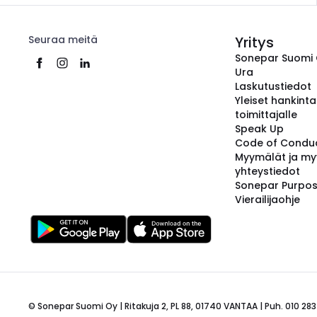
Seuraa meitä
Yritys
Sonepar Suomi
Ura
Laskutustiedot
Yleiset hankint
toimittajalle
Speak Up
Code of Condu
Myymälät ja my
yhteystiedot
Sonepar Purpo
Vierailijaohje
© Sonepar Suomi Oy | Ritakuja 2, PL 88, 01740 VANTAA | Puh. 010 283