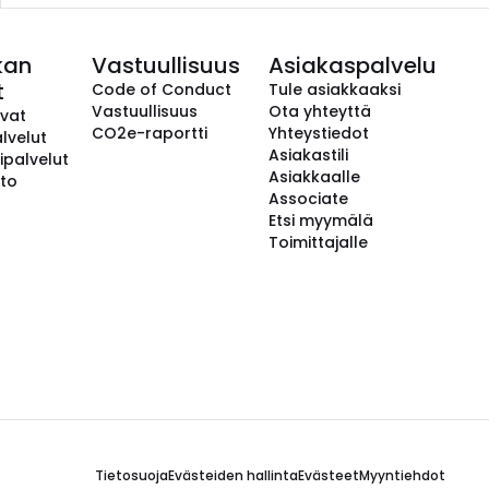
kan
Vastuullisuus
Asiakaspalvelu
t
Code of Conduct
Tule asiakkaaksi
Vastuullisuus
Ota yhteyttä
avat
CO2e-raportti
Yhteystiedot
lvelut
Asiakastili
ipalvelut
Asiakkaalle
to
Associate
Etsi myymälä
Toimittajalle
Tietosuoja
Evästeiden hallinta
Evästeet
Myyntiehdot