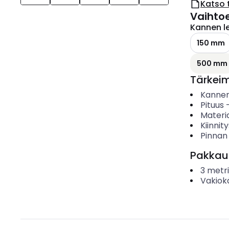
Katso 
Vaihto
Kannen l
150 mm
500 mm
Tärkei
Kannen
Pituus
Materia
Kiinnit
Pinnan
Pakkau
3
metri
Vakiok