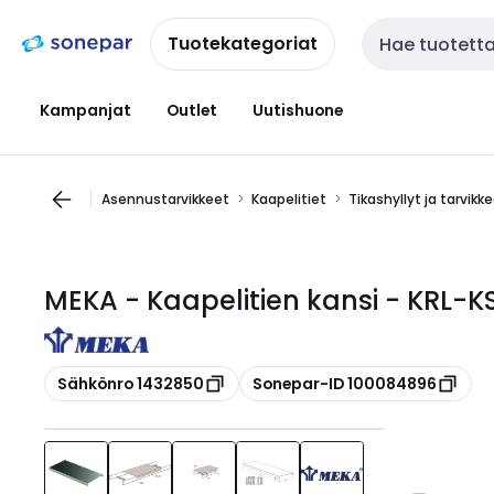
Siirry
Siirry
navigointiin
sisältöön
Tuotekategoriat
Haku
Kampanjat
Outlet
Uutishuone
Asennustarvikkeet
Kaapelitiet
Tikashyllyt ja tarvikk
MEKA - Kaapelitien kansi - KRL-
Kopioi
Kopioi
Sähkönro 1432850
Sonepar-ID 100084896