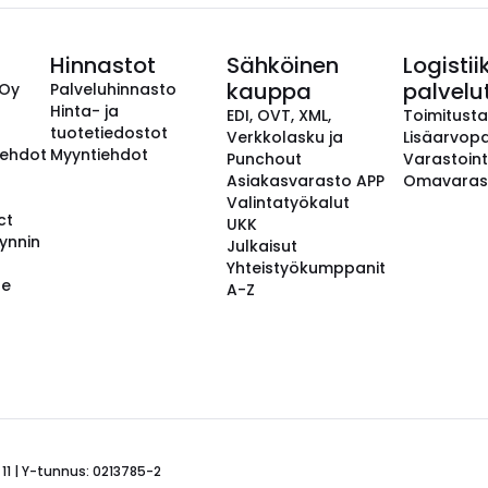
Hinnastot
Sähköinen
Logistii
kauppa
palvelu
 Oy
Palveluhinnasto
Hinta- ja
EDI, OVT, XML,
Toimitust
tuotetiedostot
Verkkolasku ja
Lisäarvopa
aehdot
Myyntiehdot
Punchout
Varastoint
Asiakasvarasto APP
Omavaras
Valintatyökalut
ct
UKK
ynnin
Julkaisut
Yhteistyökumppanit
se
A-Z
 11 | Y-tunnus: 0213785-2