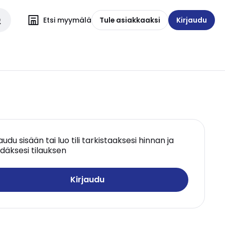
Etsi myymälä
Tule asiakkaaksi
Kirjaudu
jaudu sisään tai luo tili tarkistaaksesi hinnan ja
däksesi tilauksen
Kirjaudu