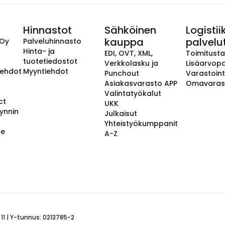
Hinnastot
Sähköinen
Logistii
kauppa
palvelu
 Oy
Palveluhinnasto
Hinta- ja
EDI, OVT, XML,
Toimitust
tuotetiedostot
Verkkolasku ja
Lisäarvopa
aehdot
Myyntiehdot
Punchout
Varastoint
Asiakasvarasto APP
Omavaras
Valintatyökalut
ct
UKK
ynnin
Julkaisut
Yhteistyökumppanit
se
A-Z
 11 | Y-tunnus: 0213785-2