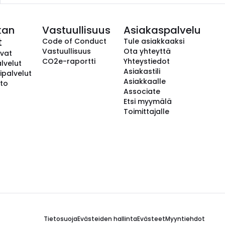
kan
Vastuullisuus
Asiakaspalvelu
t
Code of Conduct
Tule asiakkaaksi
Vastuullisuus
Ota yhteyttä
avat
CO2e-raportti
Yhteystiedot
lvelut
Asiakastili
ipalvelut
Asiakkaalle
to
Associate
Etsi myymälä
Toimittajalle
Tietosuoja
Evästeiden hallinta
Evästeet
Myyntiehdot