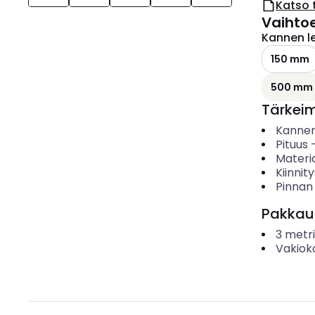
Katso 
Vaihto
Kannen l
150 mm
500 mm
Tärkei
Kannen
Pituus
Materia
Kiinnit
Pinnan
Pakkau
3
metri
Vakiok