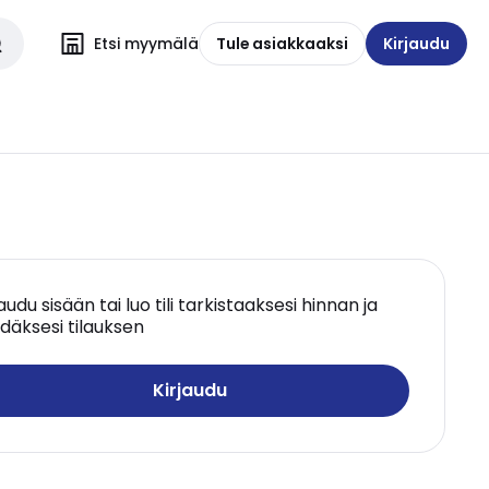
Etsi myymälä
Tule asiakkaaksi
Kirjaudu
jaudu sisään tai luo tili tarkistaaksesi hinnan ja
däksesi tilauksen
Kirjaudu