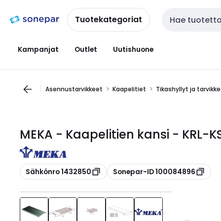
Siirry
Siirry
navigointiin
sisältöön
Tuotekategoriat
Haku
Kampanjat
Outlet
Uutishuone
Asennustarvikkeet
Kaapelitiet
Tikashyllyt ja tarvikk
MEKA - Kaapelitien kansi - KRL-
Kopioi
Kopioi
Sähkönro 1432850
Sonepar-ID 100084896