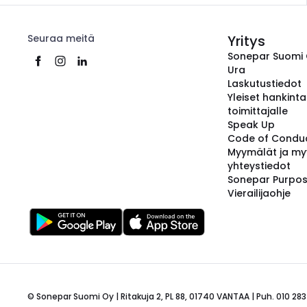
Seuraa meitä
Yritys
Sonepar Suomi
Ura
Laskutustiedot
Yleiset hankint
toimittajalle
Speak Up
Code of Condu
Myymälät ja my
yhteystiedot
Sonepar Purpo
Vierailijaohje
© Sonepar Suomi Oy | Ritakuja 2, PL 88, 01740 VANTAA | Puh. 010 283