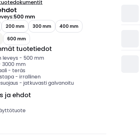
tuotedokumentit
ehdot
eveys
:
500 mm
200 mm
300 mm
400 mm
600 mm
mmät tuotetiedot
 leveys
-
500
mm
-
3000
mm
ali
-
teräs
ystapa
-
irrallinen
 suojaus
-
jatkuvasti galvanoitu
s ja ehdot
äyttötuote