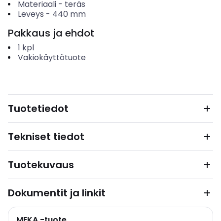
Materiaali
-
teräs
Leveys
-
440
mm
Pakkaus ja ehdot
1
kpl
Vakiokäyttötuote
Tuotetiedot
Tekniset tiedot
Tuotekuvaus
Dokumentit ja linkit
MEKA -tuote