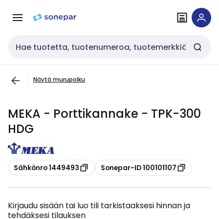
Siirry
Siirry
navigointiin
sisältöön
Haku
Näytä murupolku
MEKA - Porttikannake - TPK-300
HDG
Kopioi
Kopioi
Sähkönro 1449493
Sonepar-ID 100101107
Kirjaudu sisään tai luo tili tarkistaaksesi hinnan ja
tehdäksesi tilauksen