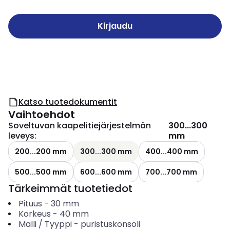
Kirjaudu
Katso tuotedokumentit
Vaihtoehdot
Soveltuvan kaapelitiejärjestelmän
300...300
leveys
:
mm
200...200 mm
300...300 mm
400...400 mm
500...500 mm
600...600 mm
700...700 mm
Tärkeimmät tuotetiedot
Pituus
-
30
mm
Korkeus
-
40
mm
Malli / Tyyppi
-
puristuskonsoli