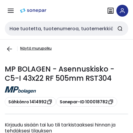
Siirry
Siirry
navigointiin
sisältöön
Haku
Näytä murupolku
MP BOLAGEN - Asennuskisko -
C5-I 43x22 RF 505mm RST304
Kopioi
Kopioi
Sähkönro 1414992
Sonepar-ID 100018782
Kirjaudu sisään tai luo tili tarkistaaksesi hinnan ja
tehdäksesi tilauksen