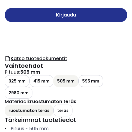
Kirjaudu
Katso tuotedokumentit
Vaihtoehdot
Pituus
:
505 mm
325 mm
415 mm
505 mm
595 mm
2980 mm
Materiaali
:
ruostumaton teräs
ruostumaton teräs
teräs
Tärkeimmät tuotetiedot
Pituus
-
505
mm