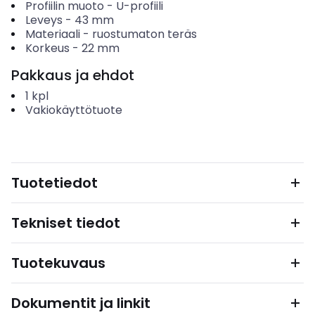
Profiilin muoto
-
U-profiili
Leveys
-
43
mm
Materiaali
-
ruostumaton teräs
Korkeus
-
22
mm
Pakkaus ja ehdot
1
kpl
Vakiokäyttötuote
Tuotetiedot
Tekniset tiedot
Tuotekuvaus
Dokumentit ja linkit