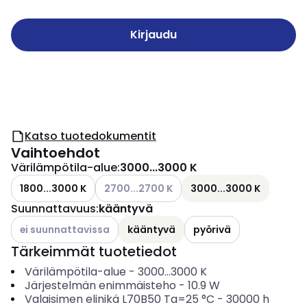
Kirjaudu
Katso tuotedokumentit
Vaihtoehdot
Värilämpötila-alue
:
3000...3000 K
Katso käytettävissä olevat vaihtoehdot
1800...3000 K
2700...2700 K
3000...3000 K
Suunnattavuus
:
kääntyvä
Katso käytettävissä olevat vaihtoehdot
ei suunnattavissa
kääntyvä
pyörivä
Tärkeimmät tuotetiedot
Värilämpötila-alue
-
3000...3000
K
Järjestelmän enimmäisteho
-
10.9
W
Valaisimen elinikä L70B50 Ta=25 °C
-
30000
h