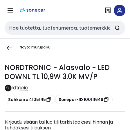
Siirry
Siirry
navigointiin
sisältöön
Haku
Näytä murupolku
NORDTRONIC - Alasvalo - LED
DOWNL TL 10,9W 3.0K MV/P
Kopioi
Kopioi
Sähkönro 4105145
Sonepar-ID 100111649
Kirjaudu sisään tai luo tili tarkistaaksesi hinnan ja
tehdäksesi tilauksen