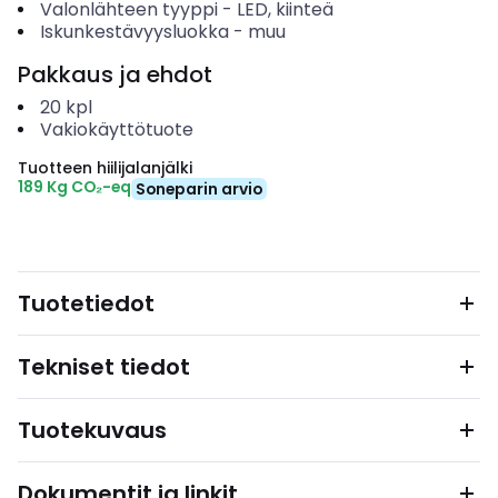
Valonlähteen tyyppi
-
LED, kiinteä
Iskunkestävyysluokka
-
muu
Pakkaus ja ehdot
20
kpl
Vakiokäyttötuote
Tuotteen hiilijalanjälki
189 Kg CO₂-eq
Soneparin arvio
Tuotetiedot
Tekniset tiedot
Tuotekuvaus
Dokumentit ja linkit