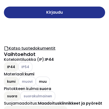
Kirjaudu
Katso tuotedokumentit
Vaihtoehdot
Kotelointiluokka (IP)
:
IP44
Katso käytettävissä olevat vaihtoehdot
IP44
IP54
Materiaali
:
kumi
Katso käytettävissä olevat vaihtoehdot
kumi
muovi
muu
Pistokkeen kulma
:
suora
Katso käytettävissä olevat vaihtoehdot
suora
suorakulmainen
Suojamaadoitus
:
Maadoituskiinnikkeet ja pyöreät