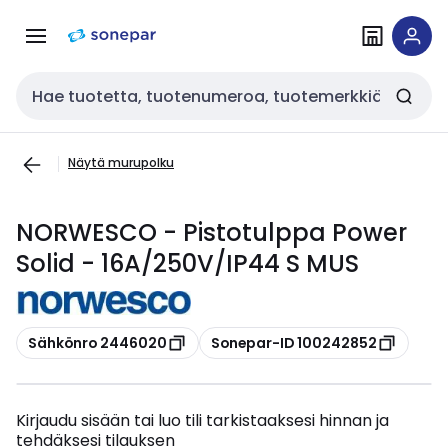
Siirry
Siirry
navigointiin
sisältöön
Haku
Näytä murupolku
NORWESCO - Pistotulppa Power
Solid - 16A/250V/IP44 S MUS
Kopioi
Kopioi
Sähkönro 2446020
Sonepar-ID 100242852
Kirjaudu sisään tai luo tili tarkistaaksesi hinnan ja
tehdäksesi tilauksen