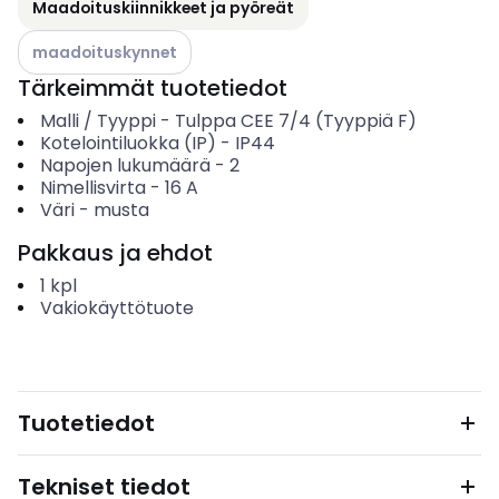
Maadoituskiinnikkeet ja pyöreät
Katso käytettävissä olevat vaihtoehdot
maadoituskynnet
Tärkeimmät tuotetiedot
Malli / Tyyppi
-
Tulppa CEE 7/4 (Tyyppiä F)
Kotelointiluokka (IP)
-
IP44
Napojen lukumäärä
-
2
Nimellisvirta
-
16
A
Väri
-
musta
Pakkaus ja ehdot
1
kpl
Vakiokäyttötuote
Tuotetiedot
Tekniset tiedot