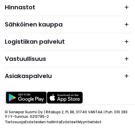
Hinnastot
Sähköinen kauppa
Logistiikan palvelut
Vastuullisuus
Asiakaspalvelu
© Sonepar Suomi Oy | Ritakuja 2, PL 88, 01740 VANTAA | Puh. 010 283
11 | Y-tunnus: 0213785-2
Tietosuoja
Evästeiden hallinta
Evästeet
Myyntiehdot