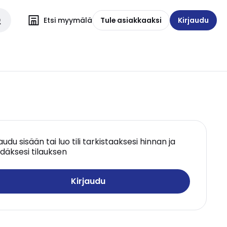
Etsi myymälä
Tule asiakkaaksi
Kirjaudu
jaudu sisään tai luo tili tarkistaaksesi hinnan ja
däksesi tilauksen
Kirjaudu