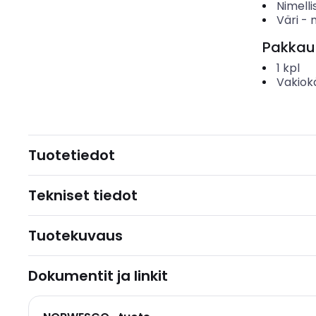
Nimelli
Väri
-
Pakkau
1
kpl
Vakiok
Tuotetiedot
Tekniset tiedot
Tuotekuvaus
Dokumentit ja linkit