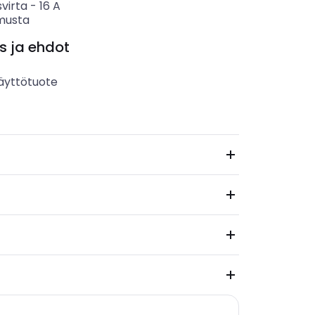
svirta
-
16
A
musta
s ja ehdot
äyttötuote