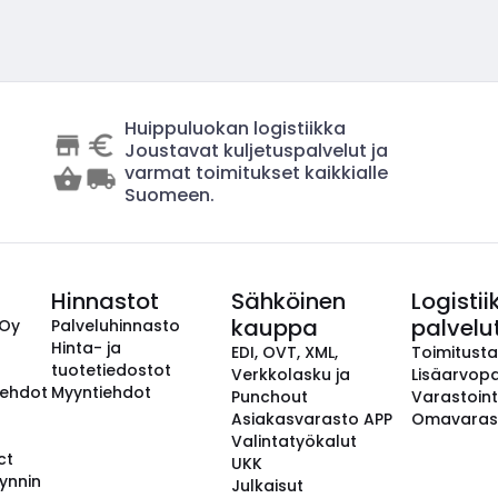
Huippuluokan logistiikka
Joustavat kuljetuspalvelut ja
varmat toimitukset kaikkialle
Suomeen.
Hinnastot
Sähköinen
Logistii
kauppa
palvelu
 Oy
Palveluhinnasto
Hinta- ja
EDI, OVT, XML,
Toimitust
tuotetiedostot
Verkkolasku ja
Lisäarvopa
aehdot
Myyntiehdot
Punchout
Varastoint
Asiakasvarasto APP
Omavaras
Valintatyökalut
ct
UKK
ynnin
Julkaisut