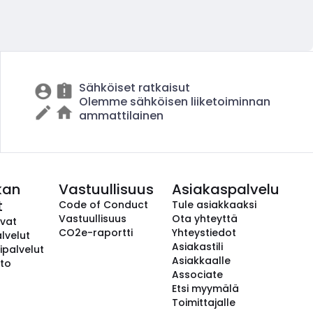
Sähköiset ratkaisut
Olemme sähköisen liiketoiminnan
ammattilainen
kan
Vastuullisuus
Asiakaspalvelu
t
Code of Conduct
Tule asiakkaaksi
Vastuullisuus
Ota yhteyttä
avat
CO2e-raportti
Yhteystiedot
lvelut
Asiakastili
ipalvelut
Asiakkaalle
to
Associate
Etsi myymälä
Toimittajalle