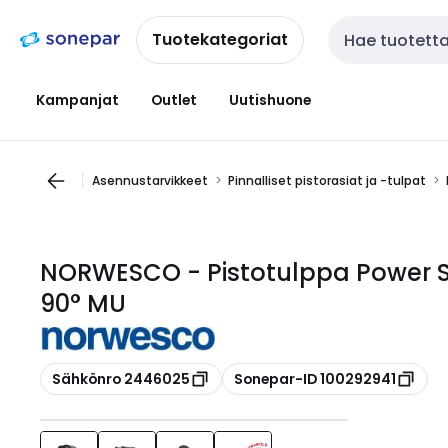
Siirry
Siirry
navigointiin
sisältöön
Tuotekategoriat
Haku
Kampanjat
Outlet
Uutishuone
Asennustarvikkeet
Pinnalliset pistorasiat ja -tulpat
NORWESCO - Pistotulppa Power So
90° MU
Kopioi
Kopioi
Sähkönro 2446025
Sonepar-ID 100292941