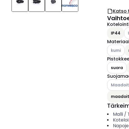
Katso 
Vaihto
Koteloint
Ka
IP44
Materiaal
Katso käyt
kumi
Pistokke
suora
Suojama
Katso käyt
Maadoitu
maadoit
Tärkei
Malli /
Koteloi
Napoje