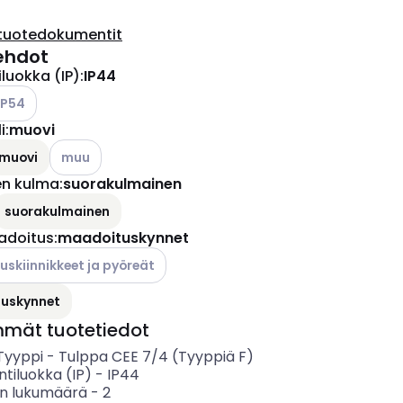
tuotedokumentit
ehdot
iluokka (IP)
:
IP44
tso käytettävissä olevat vaihtoehdot
IP54
i
:
muovi
ettävissä olevat vaihtoehdot
Katso käytettävissä olevat vaihtoehdot
muovi
muu
en kulma
:
suorakulmainen
suorakulmainen
adoitus
:
maadoituskynnet
ettävissä olevat vaihtoehdot
skiinnikkeet ja pyöreät
uskynnet
mmät tuotetiedot
 Tyyppi
-
Tulppa CEE 7/4 (Tyyppiä F)
ntiluokka (IP)
-
IP44
n lukumäärä
-
2