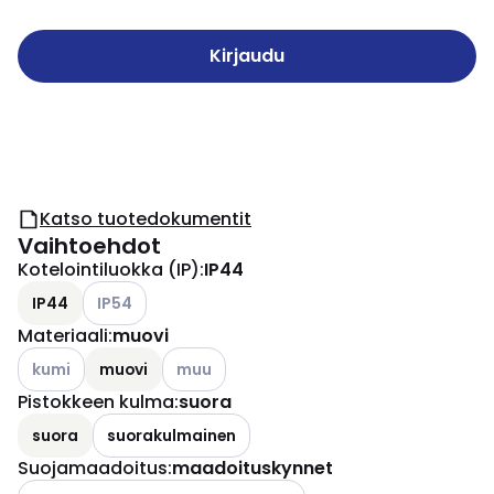
Kirjaudu
Katso tuotedokumentit
Vaihtoehdot
Kotelointiluokka (IP)
:
IP44
Katso käytettävissä olevat vaihtoehdot
IP44
IP54
Materiaali
:
muovi
Katso käytettävissä olevat vaihtoehdot
Katso käytettävissä olevat vaihtoehdot
kumi
muovi
muu
Pistokkeen kulma
:
suora
suora
suorakulmainen
Suojamaadoitus
:
maadoituskynnet
Katso käytettävissä olevat vaihtoehdot