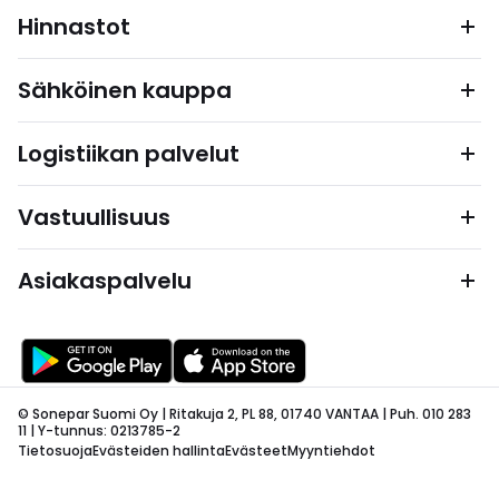
Hinnastot
Sähköinen kauppa
Logistiikan palvelut
Vastuullisuus
Asiakaspalvelu
© Sonepar Suomi Oy | Ritakuja 2, PL 88, 01740 VANTAA | Puh. 010 283
11 | Y-tunnus: 0213785-2
Tietosuoja
Evästeiden hallinta
Evästeet
Myyntiehdot