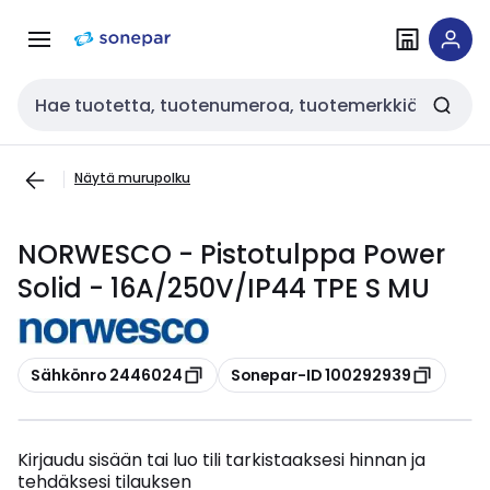
Siirry
Siirry
navigointiin
sisältöön
Haku
Näytä murupolku
NORWESCO - Pistotulppa Power
Solid - 16A/250V/IP44 TPE S MU
Kopioi
Kopioi
Sähkönro 2446024
Sonepar-ID 100292939
Kirjaudu sisään tai luo tili tarkistaaksesi hinnan ja
tehdäksesi tilauksen