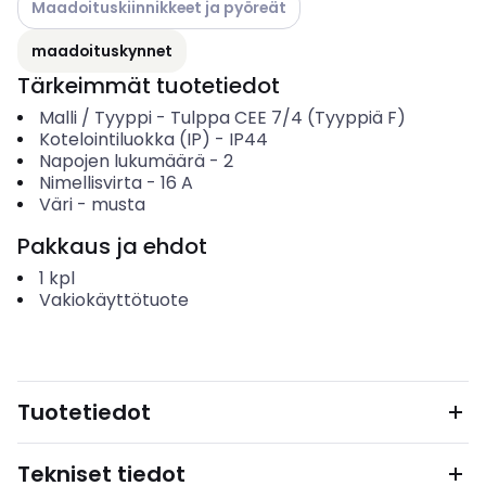
Maadoituskiinnikkeet ja pyöreät
maadoituskynnet
Tärkeimmät tuotetiedot
Malli / Tyyppi
-
Tulppa CEE 7/4 (Tyyppiä F)
Kotelointiluokka (IP)
-
IP44
Napojen lukumäärä
-
2
Nimellisvirta
-
16
A
Väri
-
musta
Pakkaus ja ehdot
1
kpl
Vakiokäyttötuote
Tuotetiedot
Tekniset tiedot