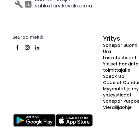
sähkötarvikevalikoima
Seuraa meitä
Yritys
Sonepar Suomi
Ura
Laskutustiedot
Yleiset hankint
toimittajalle
Speak Up
Code of Condu
Myymälät ja my
yhteystiedot
Sonepar Purpo
Vierailijaohje