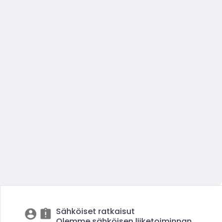
Sähköiset ratkaisut
Olemme sähköisen liiketoiminnan