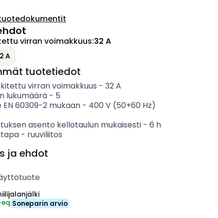
tuotedokumentit
ehdot
tettu virran voimakkuus
:
32 A
2 A
mmät tuotetiedot
kitettu virran voimakkuus
-
32
A
n lukumäärä
-
5
e EN 60309-2 mukaan
-
400 V (50+60 Hz)
tuksen asento kellotaulun mukaisesti
-
6
h
ätapa
-
ruuviliitos
s ja ehdot
äyttötuote
ilijalanjälki
-eq
Soneparin arvio