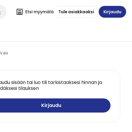
Etsi myymälä
Tule asiakkaaksi
Kirjaudu
0V 6H
jaudu sisään tai luo tili tarkistaaksesi hinnan ja
däksesi tilauksen
Kirjaudu