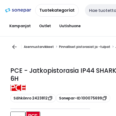
Siirry
Siirry
navigointiin
sisältöön
Tuotekategoriat
Haku
Kampanjat
Outlet
Uutishuone
Asennustarvikkeet
Pinnalliset pistorasiat ja -tulpat
PCE - Jatkopistorasia IP44 SHAR
6H
Kopioi
Kopioi
Sähkönro 2423812
Sonepar-ID 100075699