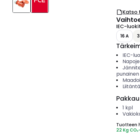
Katso 
Vaihto
IEC-luoki
16 A
3
Tärkei
IEC-luo
Napoje
Jännit
punainen
Maadoi
Liitänt
Pakkau
1
kpl
Vakiok
Tuotteen hi
22 Kg CO₂