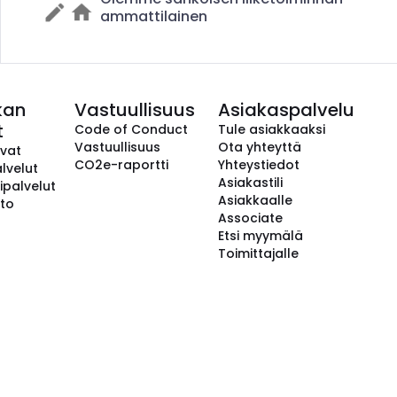
ammattilainen
kan
Vastuullisuus
Asiakaspalvelu
t
Code of Conduct
Tule asiakkaaksi
Vastuullisuus
Ota yhteyttä
avat
CO2e-raportti
Yhteystiedot
lvelut
Asiakastili
ipalvelut
Asiakkaalle
to
Associate
Etsi myymälä
Toimittajalle