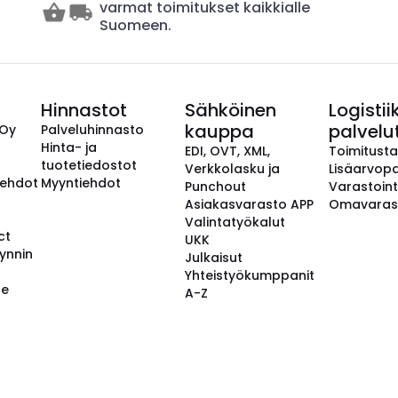
varmat toimitukset kaikkialle
Suomeen.
Hinnastot
Sähköinen
Logistii
kauppa
palvelu
 Oy
Palveluhinnasto
Hinta- ja
EDI, OVT, XML,
Toimitust
tuotetiedostot
Verkkolasku ja
Lisäarvopa
aehdot
Myyntiehdot
Punchout
Varastoint
Asiakasvarasto APP
Omavaras
Valintatyökalut
ct
UKK
ynnin
Julkaisut
Yhteistyökumppanit
se
A-Z