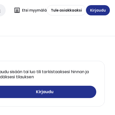
Etsi myymälä
Tule asiakkaaksi
Kirjaudu
jaudu sisään tai luo tili tarkistaaksesi hinnan ja
däksesi tilauksen
Kirjaudu