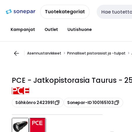
Siirry
Siirry
navigointiin
sisältöön
Tuotekategoriat
Haku
Kampanjat
Outlet
Uutishuone
Asennustarvikkeet
Pinnalliset pistorasiat ja -tulpat
PCE - Jatkopistorasia Taurus - 25
Kopioi
Kopioi
Sähkönro 2423991
Sonepar-ID 100165103