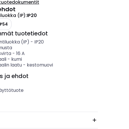
tuotedokumentit
ehdot
iluokka (IP)
:
IP20
IP54
mmät tuotetiedot
ntiluokka (IP)
-
IP20
musta
svirta
-
16
A
ali
-
kumi
alin laatu
-
kestomuovi
s ja ehdot
äyttötuote