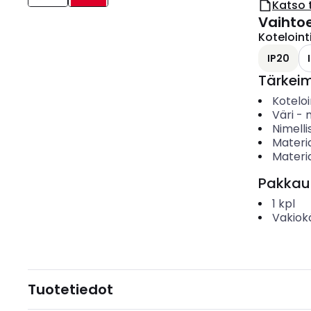
Katso 
Vaihto
Koteloint
IP20
Tärkei
Koteloi
Väri
-
Nimelli
Materia
Materia
Pakkau
1
kpl
Vakiok
Tuotetiedot