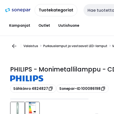
Siirry
Siirry
navigointiin
sisältöön
Tuotekategoriat
Haku
Kampanjat
Outlet
Uutishuone
Valaistus
Purkauslamput ja vastaavat LED-lamput
PHILIPS - Monimetallilamppu - 
Kopioi
Kopioi
Sähkönro 4824827
Sonepar-ID 100086198