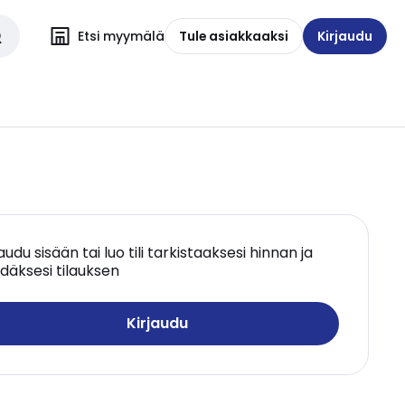
Etsi myymälä
Tule asiakkaaksi
Kirjaudu
jaudu sisään tai luo tili tarkistaaksesi hinnan ja
däksesi tilauksen
Kirjaudu