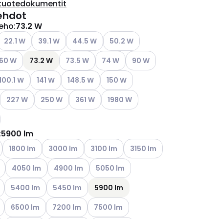
tuotedokumentit
ehdot
eho
:
73.2 W
ettävissä olevat vaihtoehdot
Katso käytettävissä olevat vaihtoehdot
Katso käytettävissä olevat vaihtoehdot
Katso käytettävissä olevat vaihtoehdot
Katso käytettävissä olevat vaiht
22.1 W
39.1 W
44.5 W
50.2 W
ettävissä olevat vaihtoehdot
tso käytettävissä olevat vaihtoehdot
Katso käytettävissä olevat vaihtoehdot
Katso käytettävissä olevat vaihtoe
Katso käytettävissä olevat
60 W
73.2 W
73.5 W
74 W
90 W
ettävissä olevat vaihtoehdot
tso käytettävissä olevat vaihtoehdot
Katso käytettävissä olevat vaihtoehdot
Katso käytettävissä olevat vaihtoehdot
Katso käytettävissä olevat vaihto
100.1 W
141 W
148.5 W
150 W
ettävissä olevat vaihtoehdot
Katso käytettävissä olevat vaihtoehdot
Katso käytettävissä olevat vaihtoehdot
Katso käytettävissä olevat vaihtoehdot
Katso käytettävissä olevat vaihto
227 W
250 W
361 W
1980 W
ettävissä olevat vaihtoehdot
:
5900 lm
ettävissä olevat vaihtoehdot
Katso käytettävissä olevat vaihtoehdot
Katso käytettävissä olevat vaihtoehdot
Katso käytettävissä olevat vaihtoehdot
Katso käytettävissä olevat
1800 lm
3000 lm
3100 lm
3150 lm
ettävissä olevat vaihtoehdot
Katso käytettävissä olevat vaihtoehdot
Katso käytettävissä olevat vaihtoehdot
Katso käytettävissä olevat vaihtoehd
4050 lm
4900 lm
5050 lm
ettävissä olevat vaihtoehdot
Katso käytettävissä olevat vaihtoehdot
Katso käytettävissä olevat vaihtoehdot
5400 lm
5450 lm
5900 lm
ettävissä olevat vaihtoehdot
Katso käytettävissä olevat vaihtoehdot
Katso käytettävissä olevat vaihtoehdot
Katso käytettävissä olevat vaihtoehdo
6500 lm
7200 lm
7500 lm