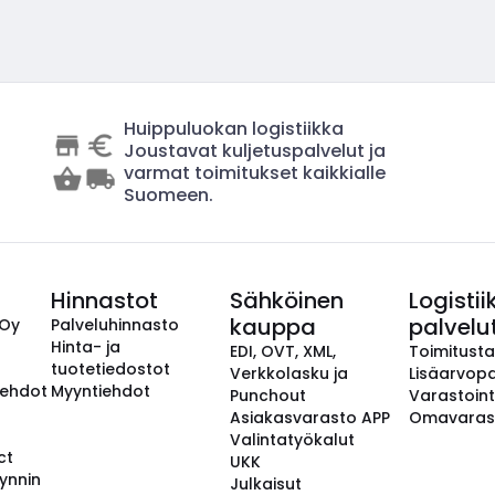
Huippuluokan logistiikka
Joustavat kuljetuspalvelut ja
varmat toimitukset kaikkialle
Suomeen.
Hinnastot
Sähköinen
Logistii
kauppa
palvelu
 Oy
Palveluhinnasto
Hinta- ja
EDI, OVT, XML,
Toimitust
tuotetiedostot
Verkkolasku ja
Lisäarvopa
aehdot
Myyntiehdot
Punchout
Varastoint
Asiakasvarasto APP
Omavaras
Valintatyökalut
ct
UKK
ynnin
Julkaisut