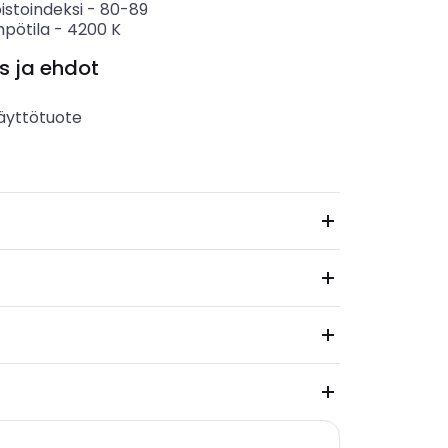
istoindeksi
-
80-89
mpötila
-
4200
K
s ja ehdot
äyttötuote