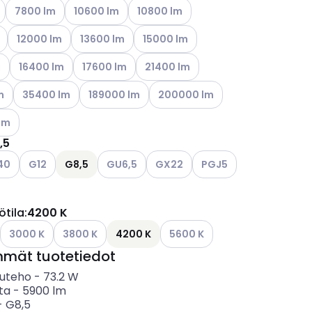
ettävissä olevat vaihtoehdot
Katso käytettävissä olevat vaihtoehdot
Katso käytettävissä olevat vaihtoehdot
Katso käytettävissä olevat vaihtoehd
7800 lm
10600 lm
10800 lm
ettävissä olevat vaihtoehdot
Katso käytettävissä olevat vaihtoehdot
Katso käytettävissä olevat vaihtoehdot
Katso käytettävissä olevat vaihtoeh
12000 lm
13600 lm
15000 lm
ettävissä olevat vaihtoehdot
Katso käytettävissä olevat vaihtoehdot
Katso käytettävissä olevat vaihtoehdot
Katso käytettävissä olevat vaihtoe
m
16400 lm
17600 lm
21400 lm
ettävissä olevat vaihtoehdot
Katso käytettävissä olevat vaihtoehdot
Katso käytettävissä olevat vaihtoehdot
Katso käytettävissä olevat vaiht
m
35400 lm
189000 lm
200000 lm
ettävissä olevat vaihtoehdot
lm
,5
ettävissä olevat vaihtoehdot
so käytettävissä olevat vaihtoehdot
Katso käytettävissä olevat vaihtoehdot
Katso käytettävissä olevat vaihtoehdot
Katso käytettävissä olevat vaiht
Katso käytettävissä ole
40
G12
G8,5
GU6,5
GX22
PGJ5
ettävissä olevat vaihtoehdot
ötila
:
4200 K
ettävissä olevat vaihtoehdot
Katso käytettävissä olevat vaihtoehdot
Katso käytettävissä olevat vaihtoehdot
Katso käytettävissä olevat vai
3000 K
3800 K
4200 K
5600 K
mmät tuotetiedot
uteho
-
73.2
W
ta
-
5900
lm
-
G8,5