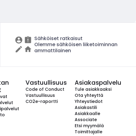
Sähköiset ratkaisut
Olemme sähköisen liiketoiminnan
ammattilainen
kan
Vastuullisuus
Asiakaspalvelu
t
Code of Conduct
Tule asiakkaaksi
Vastuullisuus
Ota yhteyttä
avat
CO2e-raportti
Yhteystiedot
lvelut
Asiakastili
ipalvelut
Asiakkaalle
to
Associate
Etsi myymälä
Toimittajalle