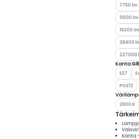
Katso käyt
7750 lm
Katso käyt
11000 lm
Katso käyt
16200 l
Katso käyt
28400 l
Katso käyt
227000 
Kanta
:
G8
Katso käyt
Kat
E27
E
Katso käyt
PGZ12
Värilämp
Katso käyt
2800 K
Tärkei
Lampp
Valovir
Kanta