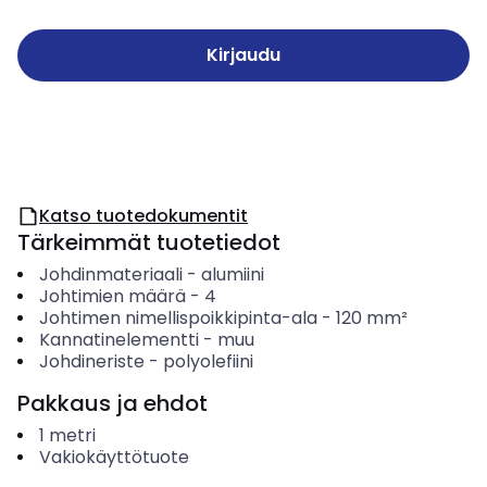
Kirjaudu
Katso tuotedokumentit
Tärkeimmät tuotetiedot
Johdinmateriaali
-
alumiini
Johtimien määrä
-
4
Johtimen nimellispoikkipinta-ala
-
120
mm²
Kannatinelementti
-
muu
Johdineriste
-
polyolefiini
Pakkaus ja ehdot
1
metri
Vakiokäyttötuote