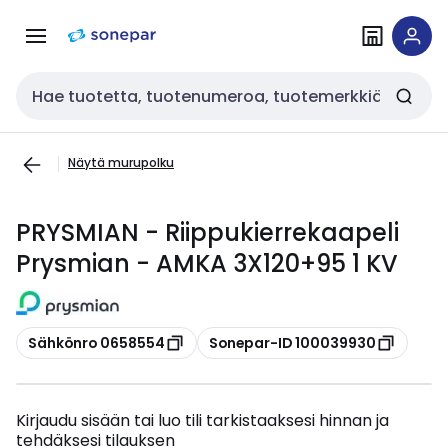
Siirry
Siirry
navigointiin
sisältöön
Haku
Näytä murupolku
PRYSMIAN - Riippukierrekaapeli
Prysmian - AMKA 3X120+95 1 KV
Kopioi
Kopioi
Sähkönro 0658554
Sonepar-ID 100039930
Kirjaudu sisään tai luo tili tarkistaaksesi hinnan ja
tehdäksesi tilauksen