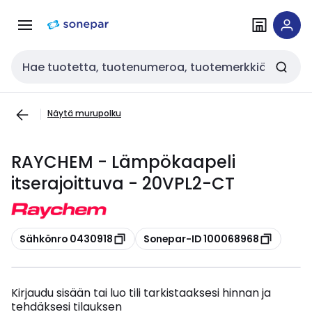
Siirry
Siirry
navigointiin
sisältöön
Haku
Näytä murupolku
RAYCHEM - Lämpökaapeli
itserajoittuva - 20VPL2-CT
Kopioi
Kopioi
Sähkönro 0430918
Sonepar-ID 100068968
Kirjaudu sisään tai luo tili tarkistaaksesi hinnan ja
tehdäksesi tilauksen