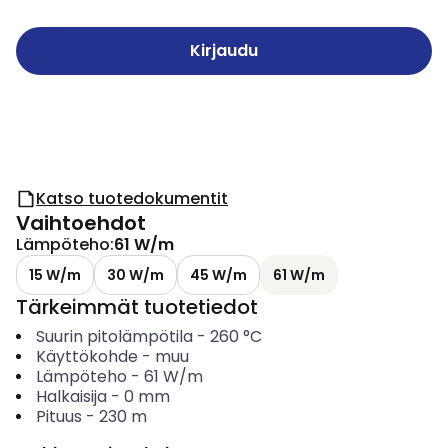
Kirjaudu
Katso tuotedokumentit
Vaihtoehdot
Lämpöteho
:
61 W/m
15 W/m
30 W/m
45 W/m
61 W/m
Tärkeimmät tuotetiedot
Suurin pitolämpötila
-
260
°C
Käyttökohde
-
muu
Lämpöteho
-
61
W/m
Halkaisija
-
0
mm
Pituus
-
230
m