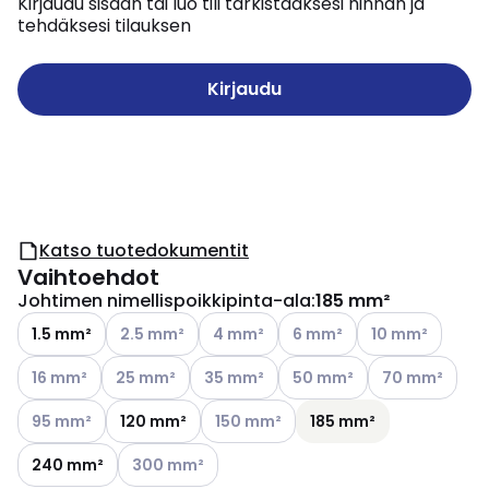
Kirjaudu sisään tai luo tili tarkistaaksesi hinnan ja
tehdäksesi tilauksen
Kirjaudu
Katso tuotedokumentit
Vaihtoehdot
Johtimen nimellispoikkipinta-ala
:
185 mm²
Katso käytettävissä olevat vaihtoehdot
Katso käytettävissä olevat vaihtoehd
Katso käytettävissä olevat
Katso käytettävi
1.5 mm²
2.5 mm²
4 mm²
6 mm²
10 mm²
Katso käytettävissä olevat vaihtoehdot
Katso käytettävissä olevat vaihtoehdot
Katso käytettävissä olevat vaihtoehdo
Katso käytettävissä olevat
Katso käytettäv
16 mm²
25 mm²
35 mm²
50 mm²
70 mm²
Katso käytettävissä olevat vaihtoehdot
Katso käytettävissä olevat vaihtoehd
95 mm²
120 mm²
150 mm²
185 mm²
Katso käytettävissä olevat vaihtoehdot
240 mm²
300 mm²