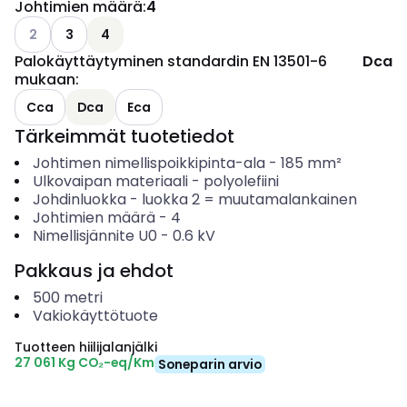
Johtimien määrä
:
4
Katso käytettävissä olevat vaihtoehdot
2
3
4
Palokäyttäytyminen standardin EN 13501-6
Dca
mukaan
:
Cca
Dca
Eca
Tärkeimmät tuotetiedot
Johtimen nimellispoikkipinta-ala
-
185
mm²
Ulkovaipan materiaali
-
polyolefiini
Johdinluokka
-
luokka 2 = muutamalankainen
Johtimien määrä
-
4
Nimellisjännite U0
-
0.6
kV
Pakkaus ja ehdot
500
metri
Vakiokäyttötuote
Tuotteen hiilijalanjälki
27 061 Kg CO₂-eq/Km
Soneparin arvio