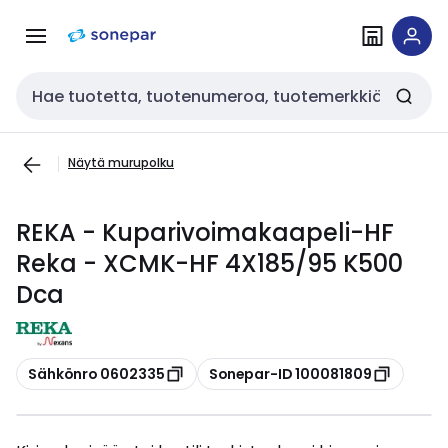
Siirry
Siirry
navigointiin
sisältöön
Haku
Näytä murupolku
REKA - Kuparivoimakaapeli-HF
Reka - XCMK-HF 4X185/95 K500
Dca
Kopioi
Kopioi
Sähkönro 0602335
Sonepar-ID 100081809