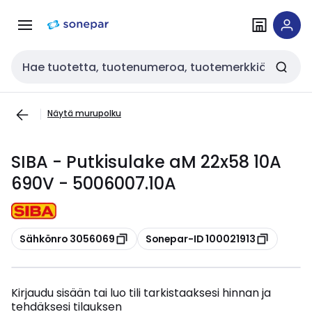
Siirry
Siirry
navigointiin
sisältöön
Haku
Näytä murupolku
SIBA - Putkisulake aM 22x58 10A
690V - 5006007.10A
Kopioi
Kopioi
Sähkönro 3056069
Sonepar-ID 100021913
Kirjaudu sisään tai luo tili tarkistaaksesi hinnan ja
tehdäksesi tilauksen