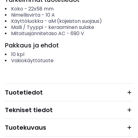
Koko
-
22x58 mm
Nimellisvirta
-
10
A
Käyttöluokka
-
aM (kojeiston suojaus)
Malli / Tyyppi
-
keraaminen sulake
Mitoitusjännitetaso AC
-
690
V
Pakkaus ja ehdot
10
kpl
Vakiokäyttötuote
Tuotetiedot
Tekniset tiedot
Tuotekuvaus