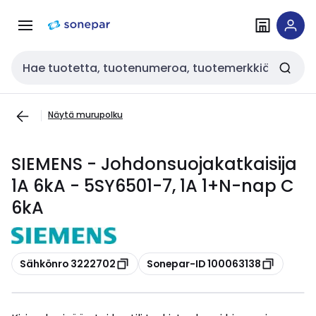
Siirry
Siirry
navigointiin
sisältöön
Haku
Näytä murupolku
SIEMENS - Johdonsuojakatkaisija
1A 6kA - 5SY6501-7, 1A 1+N-nap C
6kA
Kopioi
Kopioi
Sähkönro 3222702
Sonepar-ID 100063138