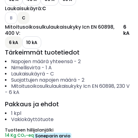
Laukaisukäyrä
:
C
Katso käytettävissä olevat vaihtoehdot
B
C
Mitoitusoikosulkulaukaisukyky Icn EN 60898,
6
400 V
:
kA
6 kA
10 kA
Tärkeimmät tuotetiedot
Napojen määrä yhteensä
-
2
Nimellisvirta
-
1
A
Laukaisukäyrä
-
C
Suojattujen napojen määrä
-
2
Mitoitusoikosulkulaukaisukyky Icn EN 60898, 230 V
-
6
kA
Pakkaus ja ehdot
1
kpl
Vakiokäyttötuote
Tuotteen hiilijalanjälki
14 Kg CO₂-eq
Soneparin arvio