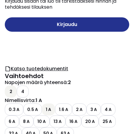
Kirjaudu sisään tai luo tili tarkistaaksesi hinnan ja
tehdäksesi tilauksen
Kirjaudu
Katso tuotedokumentit
Vaihtoehdot
Napojen määrä yhteensä
:
2
2
4
Nimellisvirta
:
1 A
0.3 A
0.5 A
1 A
1.6 A
2 A
3 A
4 A
6 A
8 A
10 A
13 A
16 A
20 A
25 A
32 A
40 A
50 A
63 A