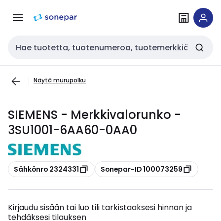
Siirry
Siirry
navigointiin
sisältöön
Haku
Näytä murupolku
SIEMENS - Merkkivalorunko -
3SU1001-6AA60-0AA0
Kopioi
Kopioi
Sähkönro 2324331
Sonepar-ID 100073259
Kirjaudu sisään tai luo tili tarkistaaksesi hinnan ja
tehdäksesi tilauksen