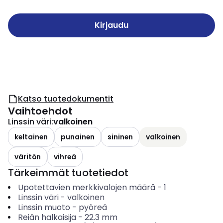
Kirjaudu
Katso tuotedokumentit
Vaihtoehdot
Linssin väri
:
valkoinen
keltainen
punainen
sininen
valkoinen
väritön
vihreä
Tärkeimmät tuotetiedot
Upotettavien merkkivalojen määrä
-
1
Linssin väri
-
valkoinen
Linssin muoto
-
pyöreä
Reiän halkaisija
-
22.3
mm