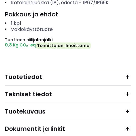
Kotelointiluokka (IP), edestä
-
IP67/IP69K
Pakkaus ja ehdot
1
kpl
Vakiokäyttötuote
Tuotteen hiilijalanjälki
0,8 Kg CO₂-eq
Toimittajan ilmoittama
Tuotetiedot
Tekniset tiedot
Tuotekuvaus
Dokumentit ja linkit