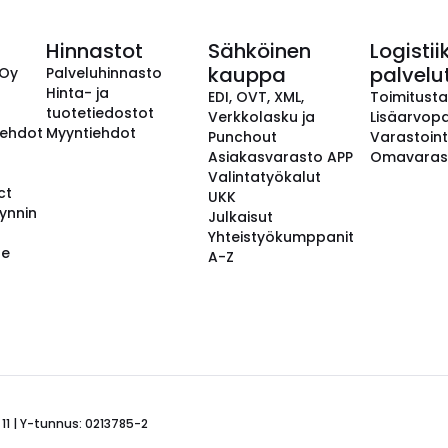
Hinnastot
Sähköinen
Logistii
kauppa
palvelu
 Oy
Palveluhinnasto
Hinta- ja
EDI, OVT, XML,
Toimitust
tuotetiedostot
Verkkolasku ja
Lisäarvopa
aehdot
Myyntiehdot
Punchout
Varastoint
Asiakasvarasto APP
Omavaras
Valintatyökalut
ct
UKK
ynnin
Julkaisut
Yhteistyökumppanit
se
A-Z
 11 | Y-tunnus: 0213785-2