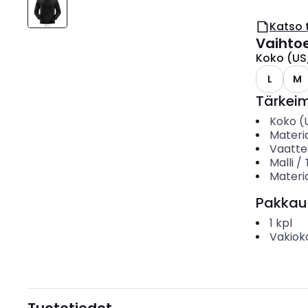
Katso 
Vaihto
Koko (US
L
M
Tärkei
Koko (
Materia
Vaattee
Malli /
Materia
Pakkau
1
kpl
Vakiok