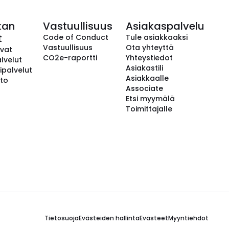
kan
Vastuullisuus
Asiakaspalvelu
t
Code of Conduct
Tule asiakkaaksi
Vastuullisuus
Ota yhteyttä
avat
CO2e-raportti
Yhteystiedot
lvelut
Asiakastili
ipalvelut
Asiakkaalle
to
Associate
Etsi myymälä
Toimittajalle
Tietosuoja
Evästeiden hallinta
Evästeet
Myyntiehdot