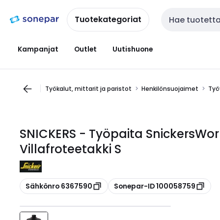
Siirry
Siirry
navigointiin
sisältöön
Tuotekategoriat
Haku
Kampanjat
Outlet
Uutishuone
Työkalut, mittarit ja paristot
Henkilönsuojaimet
Työ
SNICKERS - Työpaita SnickersWor
Villafroteetakki S
Kopioi
Kopioi
Sähkönro 6367590
Sonepar-ID 100058759