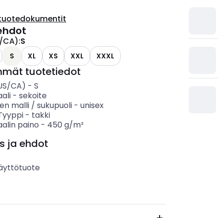
tuotedokumentit
ehdot
/CA)
:
S
S
XL
XS
XXL
XXXL
mmät tuotetiedot
US/CA)
-
S
ali
-
sekoite
n malli / sukupuoli
-
unisex
 Tyyppi
-
takki
alin paino
-
450
g/m²
s ja ehdot
äyttötuote