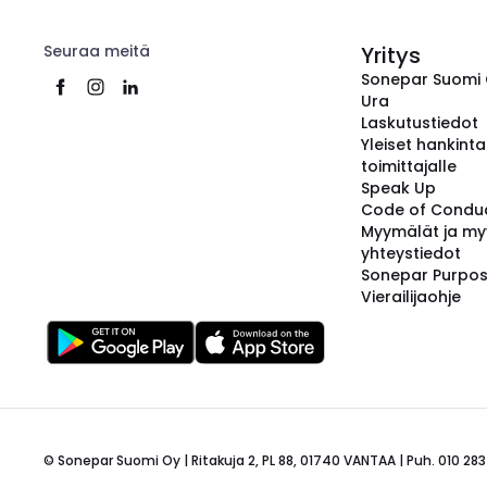
Seuraa meitä
Yritys
Sonepar Suomi
Ura
Laskutustiedot
Yleiset hankint
toimittajalle
Speak Up
Code of Condu
Myymälät ja my
yhteystiedot
Sonepar Purpo
Vierailijaohje
© Sonepar Suomi Oy | Ritakuja 2, PL 88, 01740 VANTAA | Puh. 010 283