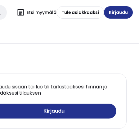
Etsi myymälä
Tule asiakkaaksi
Kirjaudu
jaudu sisään tai luo tili tarkistaaksesi hinnan ja
däksesi tilauksen
Kirjaudu