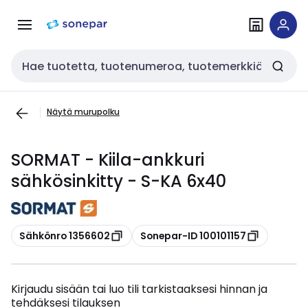
Siirry
Siirry
navigointiin
sisältöön
Haku
Näytä murupolku
SORMAT - Kiila-ankkuri
sähkösinkitty - S-KA 6x40
Kopioi
Kopioi
Sähkönro 1356602
Sonepar-ID 100101157
Kirjaudu sisään tai luo tili tarkistaaksesi hinnan ja
tehdäksesi tilauksen