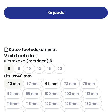
Kirjaudu
Katso tuotedokumentit
Vaihtoehdot
Kierrekoko (metrinen)
:
6
Katso käytettävissä olevat vaihtoehdot
Katso käytettävissä olevat vaihtoehdot
Katso käytettävissä olevat vaihtoehdot
Katso käytettävissä olevat vaihtoehdo
Katso käytettävissä olevat vaih
6
8
10
12
16
20
Pituus
:
40 mm
Katso käytettävissä olevat vaihtoehdot
Katso käytettävissä olevat v
Katso käytettävis
40 mm
57 mm
65 mm
72 mm
75 mm
Katso käytettävissä olevat vaihtoehdot
Katso käytettävissä olevat vaihtoehdot
Katso käytettävissä olevat vaihtoehdot
Katso käytettävissä olevat 
Katso käytettävi
92 mm
95 mm
100 mm
103 mm
112 mm
Katso käytettävissä olevat vaihtoehdot
Katso käytettävissä olevat vaihtoehdot
Katso käytettävissä olevat vaihtoehdot
Katso käytettävissä olevat 
Katso käytettävi
115 mm
118 mm
123 mm
128 mm
132 mm
Katso käytettävissä olevat vaihtoehdot
Katso käytettävissä olevat vaihtoehdot
Katso käytettävissä olevat vaihtoehdo
Katso käytettävissä olevat
Katso käytettäv