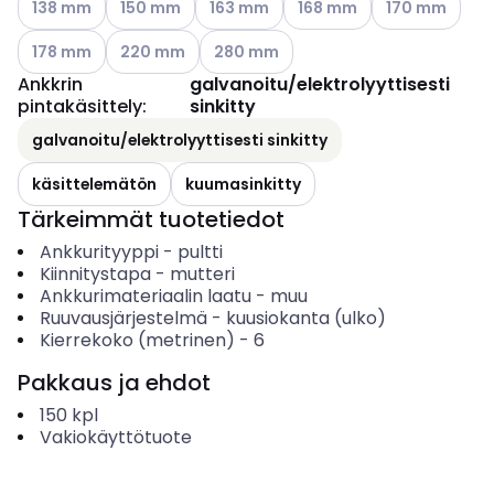
138 mm
150 mm
163 mm
168 mm
170 mm
Katso käytettävissä olevat vaihtoehdot
Katso käytettävissä olevat vaihtoehdot
Katso käytettävissä olevat vaihtoehd
178 mm
220 mm
280 mm
Ankkrin
galvanoitu/elektrolyyttisesti
pintakäsittely
:
sinkitty
galvanoitu/elektrolyyttisesti sinkitty
käsittelemätön
kuumasinkitty
Tärkeimmät tuotetiedot
Ankkurityyppi
-
pultti
Kiinnitystapa
-
mutteri
Ankkurimateriaalin laatu
-
muu
Ruuvausjärjestelmä
-
kuusiokanta (ulko)
Kierrekoko (metrinen)
-
6
Pakkaus ja ehdot
150
kpl
Vakiokäyttötuote