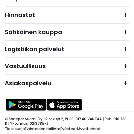
Hinnastot
Sähköinen kauppa
Logistiikan palvelut
Vastuullisuus
Asiakaspalvelu
© Sonepar Suomi Oy | Ritakuja 2, PL 88, 01740 VANTAA | Puh. 010 283
11 | Y-tunnus: 0213785-2
Tietosuoja
Evästeiden hallinta
Evästeet
Myyntiehdot