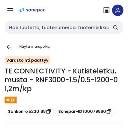
Siirry
Siirry
navigointiin
sisältöön
Haku
Näytä murupolku
Varastointi päättyy
TE CONNECTIVITY - Kutisteletku,
musta - RNF3000-1.5/0.5-1200-0
1,2m/kp
Kopioi
Kopioi
Sähkönro 5230188
Sonepar-ID 100079860