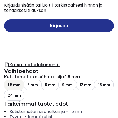
Kirjaudu sisään tai luo tili tarkistaaksesi hinnan ja
tehdäksesi tilauksen
Kirjaudu
Katso tuotedokumentit
Vaihtoehdot
Kutistamaton sisähalkaisija
:
1.5 mm
1.5 mm
3 mm
6 mm
9 mm
12 mm
18 mm
24 mm
Tärkeimmät tuotetiedot
Kutistamaton sisähalkaisija
-
1.5
mm
Tyyppi
-
lämpökutiste