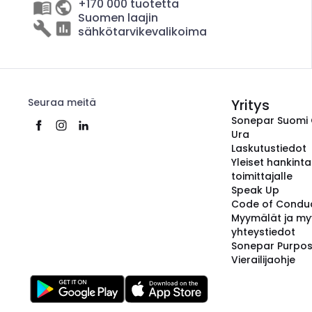
+170 000 tuotetta
Suomen laajin
sähkötarvikevalikoima
Seuraa meitä
Yritys
Sonepar Suomi
Ura
Laskutustiedot
Yleiset hankint
toimittajalle
Speak Up
Code of Condu
Myymälät ja my
yhteystiedot
Sonepar Purpo
Vierailijaohje