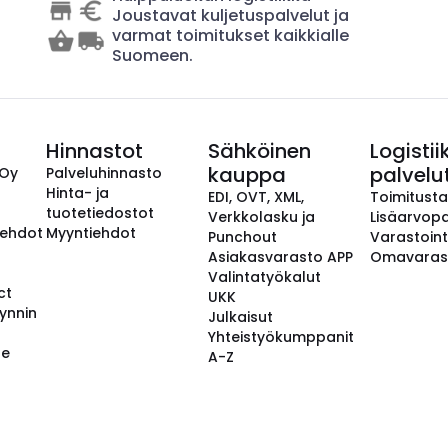
Joustavat kuljetuspalvelut ja
varmat toimitukset kaikkialle
Suomeen.
Hinnastot
Sähköinen
Logistii
kauppa
palvelu
 Oy
Palveluhinnasto
Hinta- ja
EDI, OVT, XML,
Toimitust
tuotetiedostot
Verkkolasku ja
Lisäarvopa
aehdot
Myyntiehdot
Punchout
Varastoint
Asiakasvarasto APP
Omavaras
Valintatyökalut
ct
UKK
ynnin
Julkaisut
Yhteistyökumppanit
se
A-Z