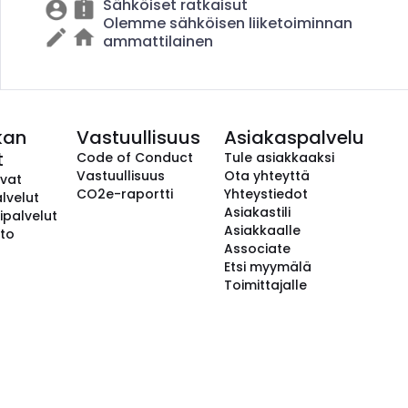
Sähköiset ratkaisut
Olemme sähköisen liiketoiminnan
ammattilainen
kan
Vastuullisuus
Asiakaspalvelu
t
Code of Conduct
Tule asiakkaaksi
Vastuullisuus
Ota yhteyttä
avat
CO2e-raportti
Yhteystiedot
lvelut
Asiakastili
ipalvelut
Asiakkaalle
to
Associate
Etsi myymälä
Toimittajalle