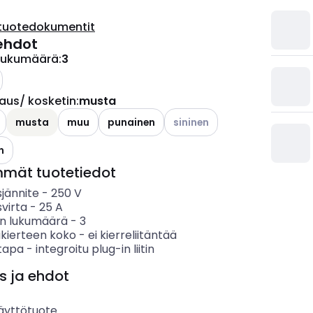
tuotedokumentit
ehdot
lukumäärä
:
3
aus/ kosketin
:
musta
Katso käytettävissä olevat va
musta
muu
punainen
sininen
n
mmät tuotetiedot
sjännite
-
250
V
svirta
-
25
A
n lukumäärä
-
3
äkierteen koko
-
ei kierreliitäntää
stapa
-
integroitu plug-in liitin
s ja ehdot
äyttötuote