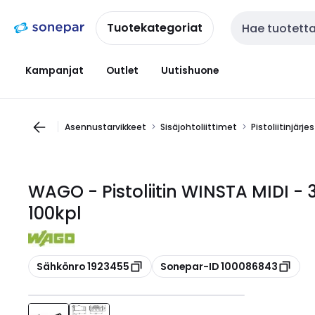
Siirry
Siirry
navigointiin
sisältöön
Tuotekategoriat
Haku
Kampanjat
Outlet
Uutishuone
Asennustarvikkeet
Sisäjohtoliittimet
Pistoliitinjärj
WAGO - Pistoliitin WINSTA MIDI - 
100kpl
Kopioi
Kopioi
Sähkönro 1923455
Sonepar-ID 100086843