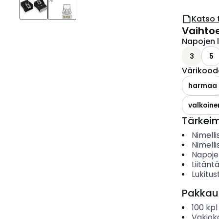
Katso 
Vaihto
Napojen 
3
5
Värikood
harmaa
valkoine
Tärkei
Nimelli
Nimelli
Napoje
Liitänt
Lukitu
Pakkau
100
kpl
Vakiok