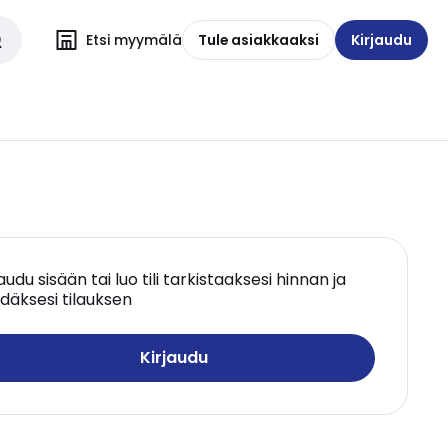
Etsi myymälä
Tule asiakkaaksi
Kirjaudu
jaudu sisään tai luo tili tarkistaaksesi hinnan ja
däksesi tilauksen
Kirjaudu