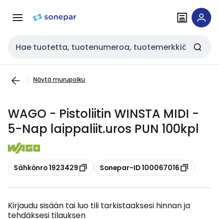
Siirry
Siirry
navigointiin
sisältöön
Haku
Näytä murupolku
WAGO - Pistoliitin WINSTA MIDI -
5-Nap laippaliit.uros PUN 100kpl
Kopioi
Kopioi
Sähkönro 1923429
Sonepar-ID 100067016
Kirjaudu sisään tai luo tili tarkistaaksesi hinnan ja
tehdäksesi tilauksen