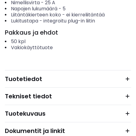
Nimellisvirta
-
25
A
Napojen lukumäärä
-
5
Liitäntäkierteen koko
-
ei kierreliitäntää
Lukitustapa
-
integroitu plug-in liitin
Pakkaus ja ehdot
50
kpl
Vakiokäyttötuote
Tuotetiedot
Tekniset tiedot
Tuotekuvaus
Dokumentit ja linkit