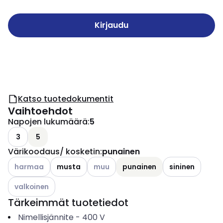
Kirjaudu
Katso tuotedokumentit
Vaihtoehdot
Napojen lukumäärä
:
5
3
5
Värikoodaus/ kosketin
:
punainen
Katso käytettävissä olevat vaihtoehdot
Katso käytettävissä olevat vaihtoehdo
harmaa
musta
muu
punainen
sininen
Katso käytettävissä olevat vaihtoehdot
valkoinen
Tärkeimmät tuotetiedot
Nimellisjännite
-
400
V