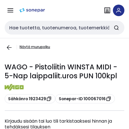
Siirry
Siirry
navigointiin
sisältöön
Haku
Näytä murupolku
WAGO - Pistoliitin WINSTA MIDI -
5-Nap laippaliit.uros PUN 100kpl
Kopioi
Kopioi
Sähkönro 1923429
Sonepar-ID 100067016
Kirjaudu sisään tai luo tili tarkistaaksesi hinnan ja
tehdäksesi tilauksen