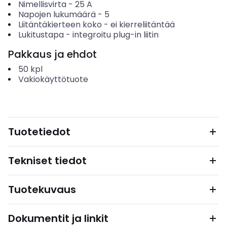
Nimellisvirta
-
25
A
Napojen lukumäärä
-
5
Liitäntäkierteen koko
-
ei kierreliitäntää
Lukitustapa
-
integroitu plug-in liitin
Pakkaus ja ehdot
50
kpl
Vakiokäyttötuote
Tuotetiedot
Tekniset tiedot
Tuotekuvaus
Dokumentit ja linkit