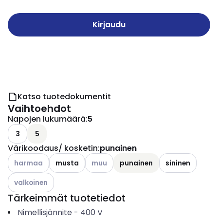
Kirjaudu
Katso tuotedokumentit
Vaihtoehdot
Napojen lukumäärä
:
5
3
5
Värikoodaus/ kosketin
:
punainen
Katso käytettävissä olevat vaihtoehdot
Katso käytettävissä olevat vaihtoehdo
harmaa
musta
muu
punainen
sininen
Katso käytettävissä olevat vaihtoehdot
valkoinen
Tärkeimmät tuotetiedot
Nimellisjännite
-
400
V