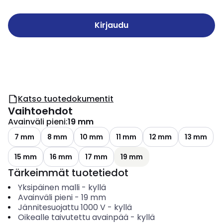
Kirjaudu
Katso tuotedokumentit
Vaihtoehdot
Avainväli pieni
:
19 mm
7 mm
8 mm
10 mm
11 mm
12 mm
13 mm
15 mm
16 mm
17 mm
19 mm
Tärkeimmät tuotetiedot
Yksipäinen malli
-
kyllä
Avainväli pieni
-
19
mm
Jännitesuojattu 1000 V
-
kyllä
Oikealle taivutettu avainpää
-
kyllä