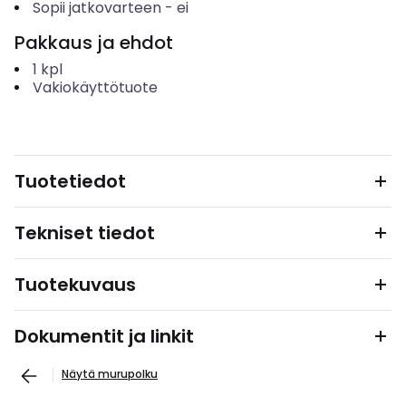
Sopii jatkovarteen
-
ei
Pakkaus ja ehdot
1
kpl
Vakiokäyttötuote
Tuotetiedot
Tekniset tiedot
Tuotekuvaus
Dokumentit ja linkit
Näytä murupolku