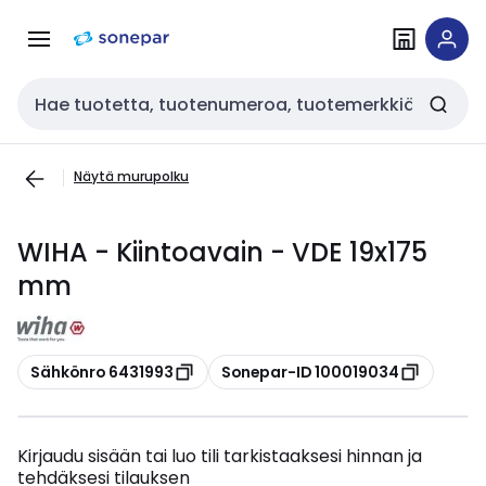
Siirry
Siirry
navigointiin
sisältöön
Haku
Näytä murupolku
WIHA - Kiintoavain - VDE 19x175
mm
Kopioi
Kopioi
Sähkönro 6431993
Sonepar-ID 100019034
Kirjaudu sisään tai luo tili tarkistaaksesi hinnan ja
tehdäksesi tilauksen