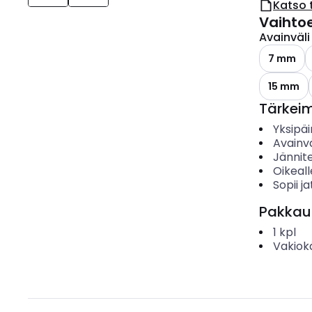
Katso 
Vaihto
Avainväli
7 mm
15 mm
Tärkei
Yksipäi
Avainvä
Jännite
Oikeall
Sopii j
Pakkau
1
kpl
Vakiok