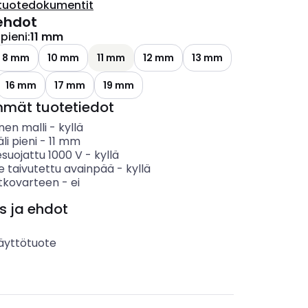
tuotedokumentit
ehdot
 pieni
:
11 mm
8 mm
10 mm
11 mm
12 mm
13 mm
16 mm
17 mm
19 mm
mmät tuotetiedot
nen malli
-
kyllä
li pieni
-
11
mm
suojattu 1000 V
-
kyllä
e taivutettu avainpää
-
kyllä
atkovarteen
-
ei
s ja ehdot
äyttötuote