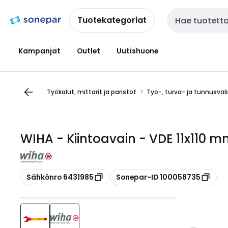
Siirry
Siirry
navigointiin
sisältöön
Tuotekategoriat
Haku
Kampanjat
Outlet
Uutishuone
Työkalut, mittarit ja paristot
Työ-, turva- ja tunnusväl
WIHA - Kiintoavain - VDE 11x110 
Kopioi
Kopioi
Sähkönro 6431985
Sonepar-ID 100058735