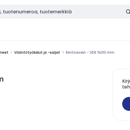
ineet
Vääntötyökalut ja -sarjat
Kiintoavain - VDE 11x110 mm
mm
Kir
teh