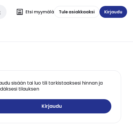
Etsi myymälä
Tule asiakkaaksi
Kirjaudu
jaudu sisään tai luo tili tarkistaaksesi hinnan ja
däksesi tilauksen
Kirjaudu