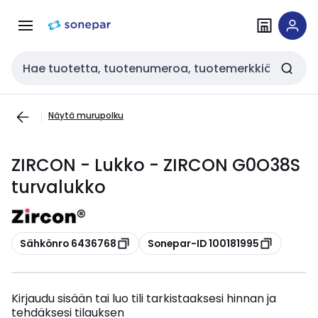
Siirry
Siirry
navigointiin
sisältöön
Haku
Näytä murupolku
ZIRCON - Lukko - ZIRCON G0O38S
turvalukko
Kopioi
Kopioi
Sähkönro 6436768
Sonepar-ID 100181995
Kirjaudu sisään tai luo tili tarkistaaksesi hinnan ja
tehdäksesi tilauksen