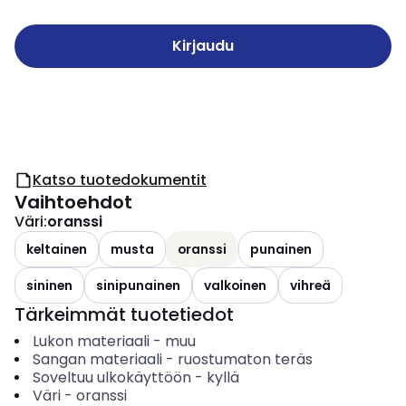
Kirjaudu
Katso tuotedokumentit
Vaihtoehdot
Väri
:
oranssi
keltainen
musta
oranssi
punainen
sininen
sinipunainen
valkoinen
vihreä
Tärkeimmät tuotetiedot
Lukon materiaali
-
muu
Sangan materiaali
-
ruostumaton teräs
Soveltuu ulkokäyttöön
-
kyllä
Väri
-
oranssi