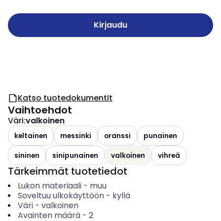
Kirjaudu
Katso tuotedokumentit
Vaihtoehdot
Väri
:
valkoinen
keltainen
messinki
oranssi
punainen
sininen
sinipunainen
valkoinen
vihreä
Tärkeimmät tuotetiedot
Lukon materiaali
-
muu
Soveltuu ulkokäyttöön
-
kyllä
Väri
-
valkoinen
Avainten määrä
-
2