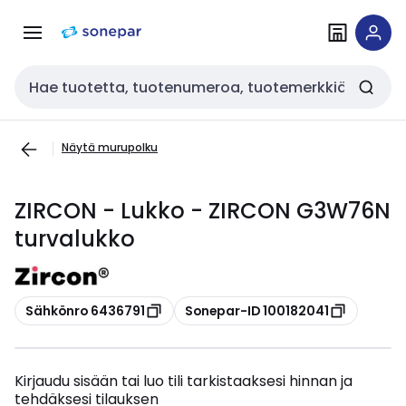
Siirry
Siirry
navigointiin
sisältöön
Haku
Näytä murupolku
ZIRCON - Lukko - ZIRCON G3W76N
turvalukko
Kopioi
Kopioi
Sähkönro 6436791
Sonepar-ID 100182041
Kirjaudu sisään tai luo tili tarkistaaksesi hinnan ja
tehdäksesi tilauksen