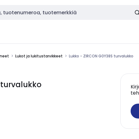
ineet
Lukot ja lukitustarvikkeet
Lukko - ZIRCON G0Y38S turvalukko
 turvalukko
Kir
teh