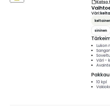
Katso 
Vaihto
Väri
:
kelt
keltaine
sininen
Tärkei
Lukon 
Sangan
Sovelt
Väri
-
Avaint
Pakkau
10
kpl
Vakiok