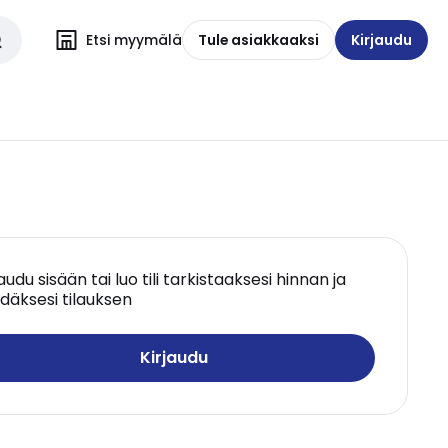
Etsi myymälä
Tule asiakkaaksi
Kirjaudu
jaudu sisään tai luo tili tarkistaaksesi hinnan ja
däksesi tilauksen
Kirjaudu