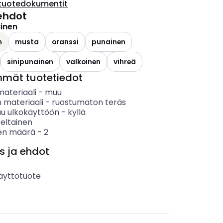
tuotedokumentit
ehdot
ainen
n
musta
oranssi
punainen
sinipunainen
valkoinen
vihreä
mmät tuotetiedot
materiaali
-
muu
 materiaali
-
ruostumaton teräs
uu ulkokäyttöön
-
kyllä
keltainen
en määrä
-
2
s ja ehdot
äyttötuote