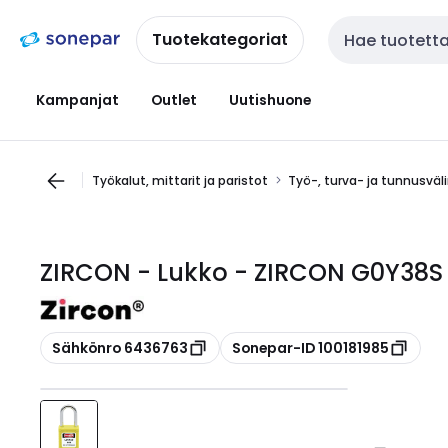
Siirry
Siirry
navigointiin
sisältöön
Tuotekategoriat
Haku
Kampanjat
Outlet
Uutishuone
Työkalut, mittarit ja paristot
Työ-, turva- ja tunnusväl
ZIRCON - Lukko - ZIRCON G0Y38S
Kopioi
Kopioi
Sähkönro 6436763
Sonepar-ID 100181985