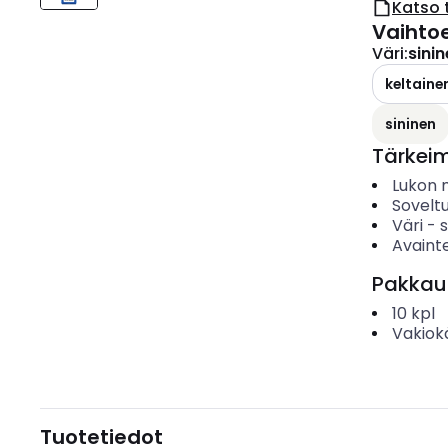
Katso 
Vaihto
Väri
:
sini
keltaine
sininen
Tärkei
Lukon 
Sovelt
Väri
-
s
Avaint
Pakkau
10
kpl
Vakiok
Tuotetiedot