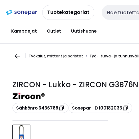
Siirry
Siirry
navigointiin
sisältöön
Tuotekategoriat
Haku
Kampanjat
Outlet
Uutishuone
Työkalut, mittarit ja paristot
Työ-, turva- ja tunnusväl
ZIRCON - Lukko - ZIRCON G3B76N
Kopioi
Kopioi
Sähkönro 6436788
Sonepar-ID 100182035