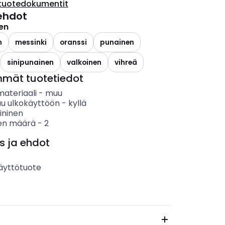
tuotedokumentit
ehdot
nen
n
messinki
oranssi
punainen
sinipunainen
valkoinen
vihreä
mmät tuotetiedot
materiaali
-
muu
uu ulkokäyttöön
-
kyllä
ininen
en määrä
-
2
s ja ehdot
äyttötuote