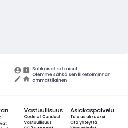
Sähköiset ratkaisut
Olemme sähköisen liiketoiminnan
ammattilainen
kan
Vastuullisuus
Asiakaspalvelu
t
Code of Conduct
Tule asiakkaaksi
Vastuullisuus
Ota yhteyttä
avat