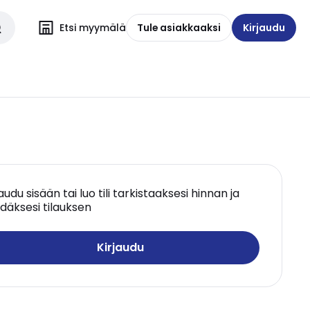
Etsi myymälä
Tule asiakkaaksi
Kirjaudu
jaudu sisään tai luo tili tarkistaaksesi hinnan ja
däksesi tilauksen
Kirjaudu