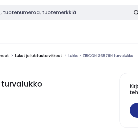
ineet
Lukot ja lukitustarvikkeet
Lukko - ZIRCON G3B76N turvalukko
 turvalukko
Kir
teh