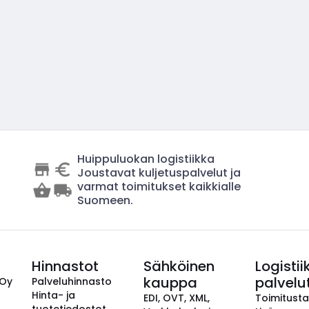
Huippuluokan logistiikka
Joustavat kuljetuspalvelut ja
varmat toimitukset kaikkialle
Suomeen.
Hinnastot
Sähköinen
Logistii
kauppa
palvelu
 Oy
Palveluhinnasto
Hinta- ja
EDI, OVT, XML,
Toimitust